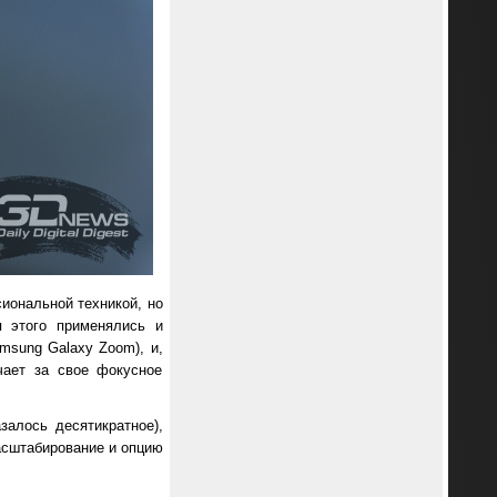
иональной техникой, но
 этого применялись и
sung Galaxy Zoom), и,
чает за свое фокусное
алось десятикратное),
асштабирование и опцию