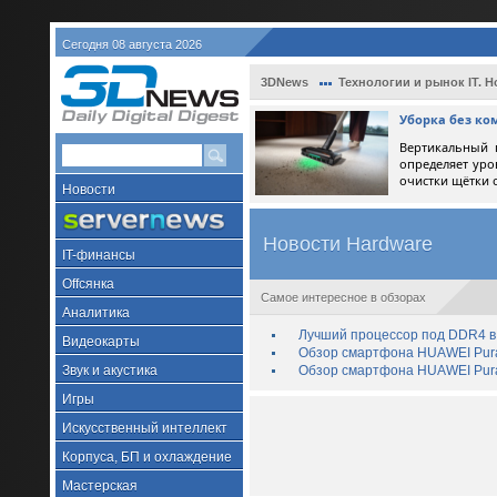
Сегодня 08 августа 2026
3DNews
Технологии и рынок IT. Н
Уборка без ко
Вертикальный 
определяет уро
очистки щётки 
Новости
Новости Hardware
IT-финансы
Offсянка
Самое интересное в обзорах
Аналитика
Лучший процессор под DDR4 в 
Видеокарты
Обзор смартфона HUAWEI Pura 
Звук и акустика
Обзор смартфона HUAWEI Pura
Игры
Искусственный интеллект
Корпуса, БП и охлаждение
Мастерская