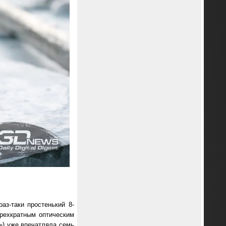
раз-таки простенький 8-
трехкратным оптическим
») уже впечатляла семь