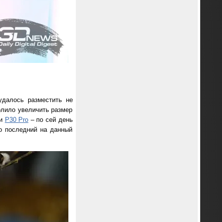
удалось разместить не
олило увеличить размер
ли
P30 Pro
– по сей день
то последний на данный