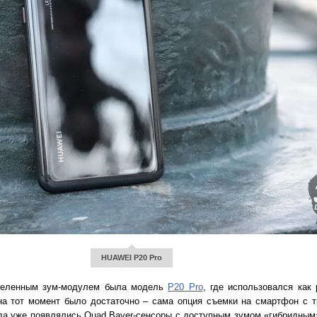
HUAWEI P20 Pro
деленным зум-модулем была модель
P20 Pro
, где использовался как 
на тот момент было достаточно – сама опция съемки на смартфон с 
гда уже появлялись Quad Bayer-сенсоры с доступным зумом «гибридным