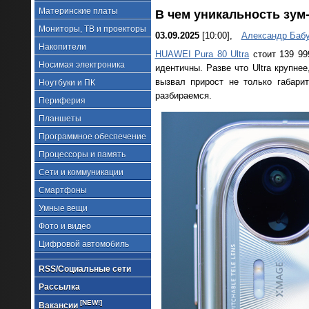
Материнские платы
В чем уникальность зум
Мониторы, ТВ и проекторы
03.09.2025
[10:00],
Александр Баб
Накопители
HUAWEI Pura 80 Ultra
стоит 139 99
Носимая электроника
идентичны. Разве что Ultra крупн
вызвал прирост не только габари
Ноутбуки и ПК
разбираемся.
Периферия
Планшеты
Программное обеспечение
Процессоры и память
Сети и коммуникации
Смартфоны
Умные вещи
Фото и видео
Цифровой автомобиль
RSS/Социальные сети
Рассылка
[NEW!]
Вакансии