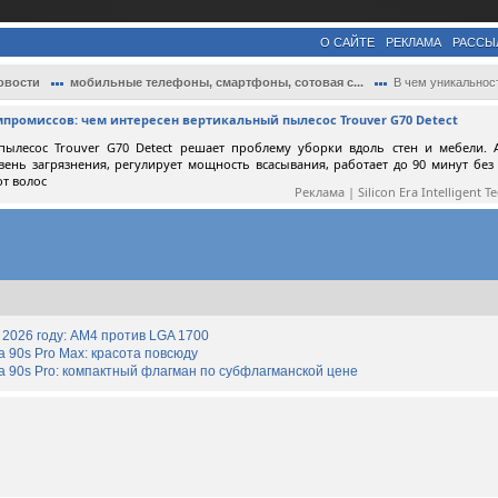
О САЙТЕ
РЕКЛАМА
РАССЫ
овости
мобильные телефоны, смартфоны, сотовая с...
В чем уникальность зум-камеры HUAWEI Pur.
мпромиссов: чем интересен вертикальный пылесос Trouver G70 Detect
пылесос Trouver G70 Detect решает проблему уборки вдоль стен и мебели. 
вень загрязнения, регулирует мощность всасывания, работает до 90 минут без
от волос
Реклама | Silicon Era Intelligent T
2026 году: AM4 против LGA 1700
90s Pro Max: красота повсюду
 90s Pro: компактный флагман по субфлагманской цене