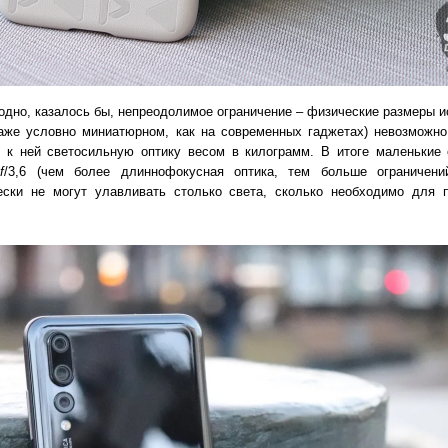
одно, казалось бы, непреодолимое ограничение – физические размеры и
аже условно миниатюрном, как на современных гаджетах) невозможно
в к ней светосильную оптику весом в килограмм. В итоге маленькие 
и
f
/3,6 (чем более длиннофокусная оптика, тем больше ограничени
чески не могут улавливать столько света, сколько необходимо для 