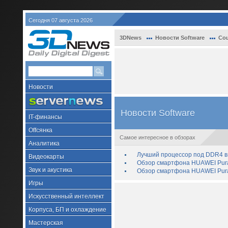
Сегодня 07 августа 2026
3DNews
Новости Software
Со
Новости
Новости Software
IT-финансы
Offсянка
Самое интересное в обзорах
Аналитика
Лучший процессор под DDR4 в 
Видеокарты
Обзор смартфона HUAWEI Pura 
Звук и акустика
Обзор смартфона HUAWEI Pura
Игры
Искусственный интеллект
Корпуса, БП и охлаждение
Мастерская