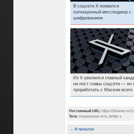
В соцсети X появился
полноценный мессенджер с
шифрованием
Из X уволился главный канд
на пост главы соцсети — он 
проработать с Маском всего 
месяцев
Постоянный URL:
https://3dnews.ru/1
Теги:
социальная сеть
,
twitter x
← В прошлое