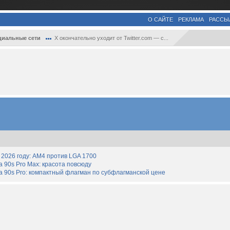
О САЙТЕ
РЕКЛАМА
РАССЫ
циальные сети
X окончательно уходит от Twitter.com — с...
2026 году: AM4 против LGA 1700
90s Pro Max: красота повсюду
 90s Pro: компактный флагман по субфлагманской цене