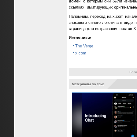
домен, с которым они были изнача
ссылках, имитирующих оригинальны
Напомним, переход на x.com началс
знакового синего логотипа в виде 
страница для встраивания постов X
Источники:
The Verge
x.com
Если
Материалы по теме