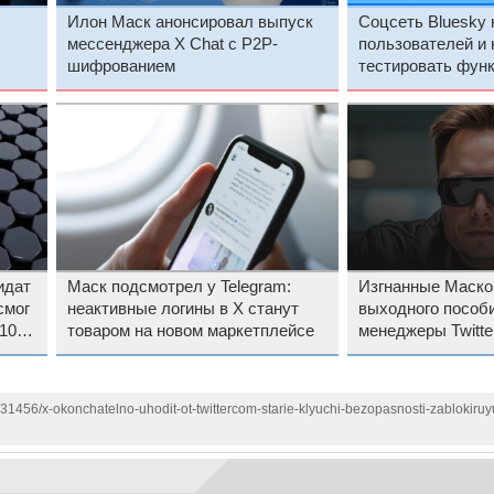
Илон Маск анонсировал выпуск
Соцсеть Bluesky 
мессенджера X Chat с P2P-
пользователей и 
шифрованием
тестировать фун
идат
Маск подсмотрел у Telegram:
Изгнанные Маско
смог
неактивные логины в X станут
выходного пособи
10
товаром на новом маркетплейсе
менеджеры Twitte
«справедливости
131456/x-okonchatelno-uhodit-ot-twittercom-starie-klyuchi-bezopasnosti-zablokiru