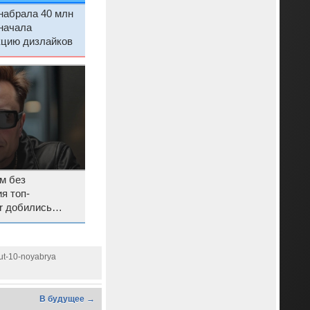
набрала 40 млн
начала
кцию дизлайков
м без
я топ-
r добились
» через суд
yut-10-noyabrya
В будущее →