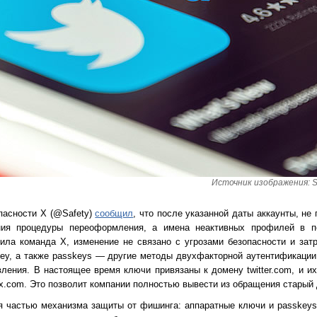
Источник изображения: S
пасности X (@Safety)
сообщил
, что после указанной даты аккаунты, н
ния процедуры переоформления, а имена неактивных профилей в п
ила команда X, изменение не связано с угрозами безопасности и зат
ey, а также passkeys — другие методы двухфакторной аутентификации,
ления. В настоящее время ключи привязаны к домену twitter.com, и их
x.com. Это позволит компании полностью вывести из обращения старый
я частью механизма защиты от фишинга: аппаратные ключи и passkeys