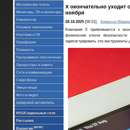
Материнские платы
X окончательно уходит о
ноября
Мониторы, ТВ и проекторы
Накопители
28.10.2025
[00:51],
Анжелла Марин
Носимая электроника
Компания X приближается к окон
Ноутбуки и ПК
физические ключи безопасности 
зарегистрировать эти инструменты д
Периферия
Планшеты
Программное обеспечение
Процессоры и память
Сети и коммуникации
Смартфоны
Умные вещи
Фото и видео
Цифровой автомобиль
RSS/Социальные сети
Рассылка
[NEW!]
Вакансии