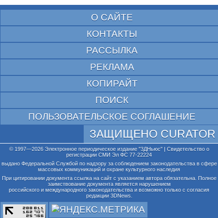
О САЙТЕ
КОНТАКТЫ
РАССЫЛКА
РЕКЛАМА
КОПИРАЙТ
ПОИСК
ПОЛЬЗОВАТЕЛЬСКОЕ СОГЛАШЕНИЕ
ЗАЩИЩЕНО CURATOR
© 1997—2026 Электронное периодическое издание "3ДНьюс" | Свидетельство о
регистрации СМИ Эл ФС 77-22224
выдано Федеральной Службой по надзору за соблюдением законодательства в сфере
массовых коммуникаций и охране культурного наследия
При цитировании документа ссылка на сайт с указанием автора обязательна. Полное
заимствование документа является нарушением
российского и международного законодательства и возможно только с согласия
редакции 3DNews.