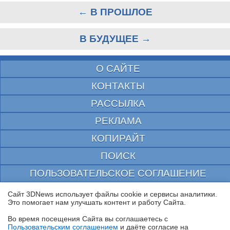
← В ПРОШЛОЕ
В БУДУЩЕЕ →
О САЙТЕ
КОНТАКТЫ
РАССЫЛКА
РЕКЛАМА
КОПИРАЙТ
ПОИСК
ПОЛЬЗОВАТЕЛЬСКОЕ СОГЛАШЕНИЕ
ЗАЩИЩЕНО CURATOR
Сайт 3DNews использует файлы cookie и сервисы аналитики.
Это помогает нам улучшать контент и работу Cайта.
© 1997—2026 Электронное периодическое издание "3ДНьюс" | Свидетельство о
регистрации СМИ Эл ФС 77-22224
Во время посещения Cайта вы соглашаетесь с
выдано Федеральной Службой по надзору за соблюдением законодательства в сфере
Пользовательским соглашением
и даёте согласие на
массовых коммуникаций и охране культурного наследия