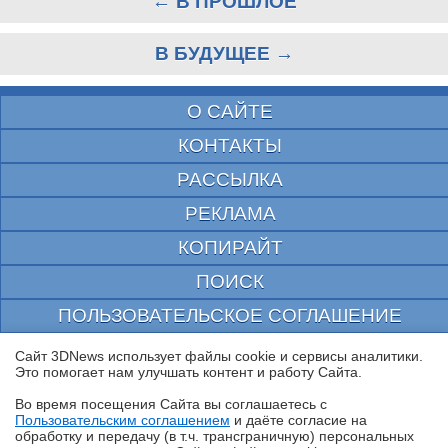
← В ПРОШЛОЕ
В БУДУЩЕЕ →
О САЙТЕ
КОНТАКТЫ
РАССЫЛКА
РЕКЛАМА
КОПИРАЙТ
ПОИСК
ПОЛЬЗОВАТЕЛЬСКОЕ СОГЛАШЕНИЕ
ЗАЩИЩЕНО CURATOR
Сайт 3DNews использует файлы cookie и сервисы аналитики.
Это помогает нам улучшать контент и работу Cайта.
© 1997—2026 Электронное периодическое издание "3ДНьюс" | Свидетельство о
регистрации СМИ Эл ФС 77-22224
Во время посещения Cайта вы соглашаетесь с
выдано Федеральной Службой по надзору за соблюдением законодательства в сфере
Пользовательским соглашением
и даёте согласие на
массовых коммуникаций и охране культурного наследия
✖
обработку и передачу (в т.ч. трансграничную) персональных
При цитировании документа ссылка на сайт с указанием автора обязательна. Полное