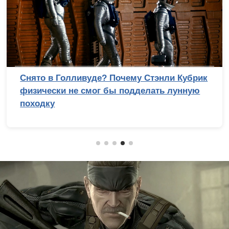
Снято в Голливуде? Почему Стэнли Кубрик
физически не смог бы подделать лунную
походку