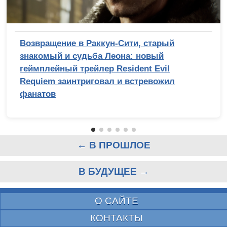
Возвращение в Раккун-Сити, старый
знакомый и судьба Леона: новый
геймплейный трейлер Resident Evil
Requiem заинтриговал и встревожил
фанатов
← В ПРОШЛОЕ
В БУДУЩЕЕ →
О САЙТЕ
КОНТАКТЫ