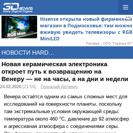
Hisense открыла новый фирменный
магазин в Подмосковье: там можно
вживую увидеть телевизоры с RGB
MiniLED
Реклама | ООО "Горенье БТ"
НОВОСТИ HARDWARE
Новая керамическая электроника
откроет путь к возвращению на
Венеру — не на часы, а на дни и недели
24.02.2026
[21:55],
Геннадий Детинич
Венера остаётся одним из самых сложных мест для
исследований на поверхности планеты, поскольку
там экстремальные условия окружающей среды:
температура около 460 °C, давление до 92 атмосфер
и агрессивная атмосфера с соединениями серы.