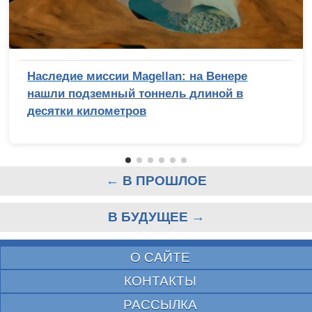
Наследие миссии Magellan: на Венере
нашли подземный тоннель длиной в
десятки километров
← В ПРОШЛОЕ
В БУДУЩЕЕ →
О САЙТЕ
КОНТАКТЫ
РАССЫЛКА