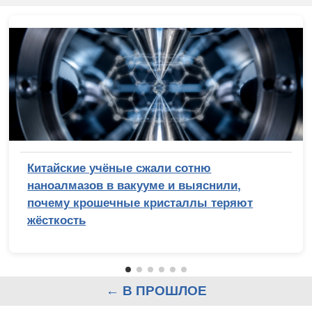
Китайские учёные сжали сотню
наноалмазов в вакууме и выяснили,
почему крошечные кристаллы теряют
жёсткость
← В ПРОШЛОЕ