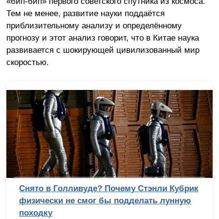
«бип-бип» первого советского спутника из космоса.
Тем не менее, развитие науки поддаётся
приблизительному анализу и определённому
прогнозу и этот анализ говорит, что в Китае наука
развивается с шокирующей цивилизованный мир
скоростью.
Снято в Голливуде? Почему Стэнли Кубрик
физически не смог бы подделать лунную
походку