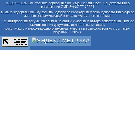
© 1997—2026 Электронное периодическое издание "3ДНьюс" | Свидетельство о
регистрации СМИ Эл ФС 77-22224
выдано Федеральной Службой по надзору за соблюдением законодательства в сфере
массовых коммуникаций и охране культурного наследия
При цитировании документа ссылка на сайт с указанием автора обязательна. Полное
заимствование документа является нарушением
российского и международного законодательства и возможно только с согласия
редакции 3DNews.