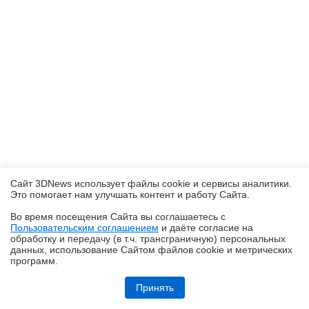
Сайт 3DNews использует файлы cookie и сервисы аналитики.
Это помогает нам улучшать контент и работу Cайта.
Во время посещения Cайта вы соглашаетесь с
Пользовательским соглашением
и даёте согласие на
✖
обработку и передачу (в т.ч. трансграничную) персональных
данных, использование Cайтом файлов cookie и метрических
программ.
Обзор системы жидкостного охлаждения MSI MEG CoreLiquid E15
360: экран-водопад теперь и на СЖО
Принять