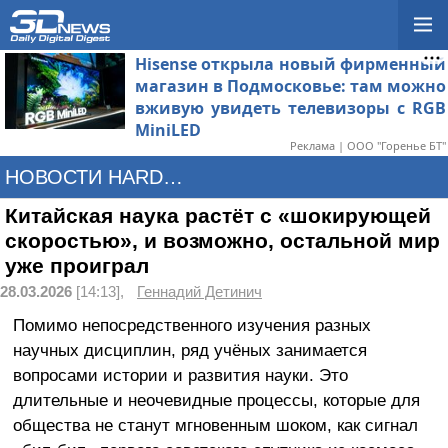
Hisense открыла новый фирменный
магазин в Подмосковье: там можно
вживую увидеть телевизоры с RGB
MiniLED
Реклама | ООО "Горенье БТ"
НОВОСТИ HARDWARE
Китайская наука растёт с «шокирующей
скоростью», и возможно, остальной мир
уже проиграл
28.03.2026
[14:13],
Геннадий Детинич
Помимо непосредственного изучения разных
научных дисциплин, ряд учёных занимается
вопросами истории и развития науки. Это
длительные и неочевидные процессы, которые для
общества не станут мгновенным шоком, как сигнал