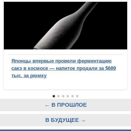
Японцы впервые провели ферментацию
сакэ в космосе — напиток продали за $689
тыс. за рюмку
← В ПРОШЛОЕ
В БУДУЩЕЕ →