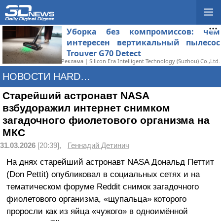
Уборка без компромиссов: чем
интересен вертикальный пылесос
Trouver G70 Detect
Реклама | Silicon Era Intelligent Technology (Suzhou) Co.,Ltd.
НОВОСТИ HARDWARE
Старейший астронавт NASA
взбудоражил интернет снимком
загадочного фиолетового организма на
МКС
31.03.2026
[20:39],
Геннадий Детинич
На днях старейший астронавт NASA Дональд Петтит
(Don Pettit) опубликовал в социальных сетях и на
тематическом форуме Reddit снимок загадочного
фиолетового организма, «щупальца» которого
проросли как из яйца «чужого» в одноимённой