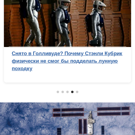
Снято в Голливуде? Почему Стэнли Кубрик
физически не смог бы подделать лунную
походку