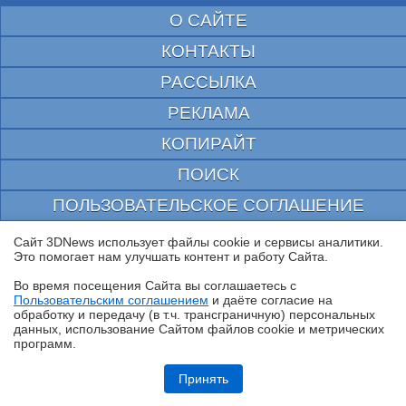
О САЙТЕ
КОНТАКТЫ
РАССЫЛКА
РЕКЛАМА
КОПИРАЙТ
ПОИСК
ПОЛЬЗОВАТЕЛЬСКОЕ СОГЛАШЕНИЕ
ЗАЩИЩЕНО CURATOR
Сайт 3DNews использует файлы cookie и сервисы аналитики.
Это помогает нам улучшать контент и работу Cайта.
© 1997—2026 Электронное периодическое издание "3ДНьюс" | Свидетельство о
регистрации СМИ Эл ФС 77-22224
Во время посещения Cайта вы соглашаетесь с
выдано Федеральной Службой по надзору за соблюдением законодательства в сфере
Пользовательским соглашением
и даёте согласие на
массовых коммуникаций и охране культурного наследия
✖
обработку и передачу (в т.ч. трансграничную) персональных
При цитировании документа ссылка на сайт с указанием автора обязательна. Полное
данных, использование Cайтом файлов cookie и метрических
заимствование документа является нарушением
программ.
российского и международного законодательства и возможно только с согласия
редакции 3DNews.
Обзор и тест системы жидкостного охлаждения DeepCool LT360 Vision
ARGB с 4,5-дюймовым экраном
Принять