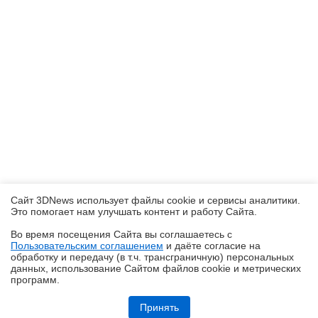
Сайт 3DNews использует файлы cookie и сервисы аналитики.
Это помогает нам улучшать контент и работу Cайта.
Во время посещения Cайта вы соглашаетесь с
Пользовательским соглашением
и даёте согласие на
✖
обработку и передачу (в т.ч. трансграничную) персональных
данных, использование Cайтом файлов cookie и метрических
программ.
Обзор HUAWEI WATCH Kids X1 Pro: самые умные детские часы
Принять