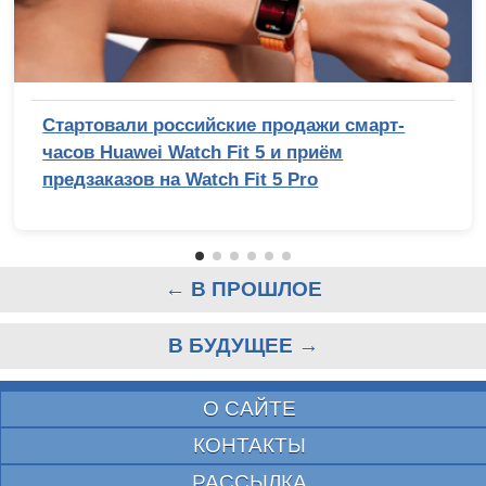
Стартовали российские продажи смарт-
часов Huawei Watch Fit 5 и приём
предзаказов на Watch Fit 5 Pro
← В ПРОШЛОЕ
В БУДУЩЕЕ →
О САЙТЕ
КОНТАКТЫ
РАССЫЛКА