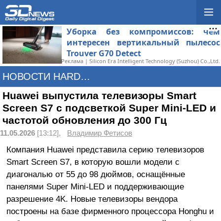
Уборка без компромиссов: чем
интересен вертикальный пылесос
Trouver G70 Detect
Реклама | Silicon Era Intelligent Technology (Suzhou) Co.,Ltd.
НОВОСТИ HARDWARE
Huawei выпустила телевизоры Smart
Screen S7 с подсветкой Super Mini-LED и
частотой обновления до 300 Гц
11.05.2026
[13:12],
Владимир Фетисов
Компания Huawei представила серию телевизоров
Smart Screen S7, в которую вошли модели с
диагональю от 55 до 98 дюймов, оснащённые
панелями Super Mini-LED и поддерживающие
разрешение 4K. Новые телевизоры вендора
построены на базе фирменного процессора Honghu и