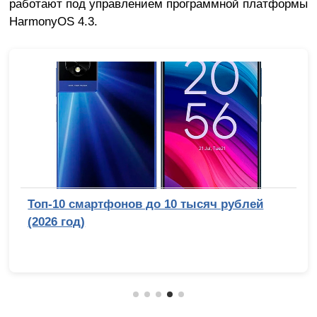
работают под управлением программной платформы
HarmonyOS 4.3.
ей
Снято в Голливуде? Почему Стэнли К
физически не смог бы подделать лу
походку