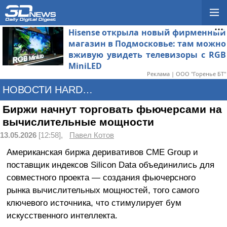
Hisense открыла новый фирменный
магазин в Подмосковье: там можно
вживую увидеть телевизоры с RGB
MiniLED
Реклама | ООО "Горенье БТ"
НОВОСТИ HARDWARE
Биржи начнут торговать фьючерсами на
вычислительные мощности
13.05.2026
[12:58],
Павел Котов
Американская биржа деривативов CME Group и
поставщик индексов Silicon Data объединились для
совместного проекта — создания фьючерсного
рынка вычислительных мощностей, того самого
ключевого источника, что стимулирует бум
искусственного интеллекта.