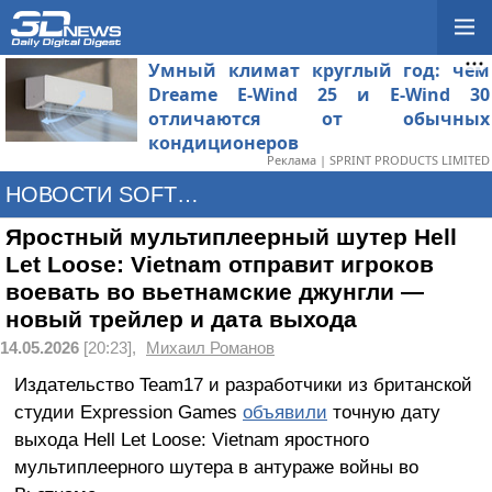
Умный климат круглый год: чем
Dreame E-Wind 25 и E-Wind 30
отличаются от обычных
кондиционеров
Реклама | SPRINT PRODUCTS LIMITED
НОВОСТИ SOFTWARE
Яростный мультиплеерный шутер Hell
Let Loose: Vietnam отправит игроков
воевать во вьетнамские джунгли —
новый трейлер и дата выхода
14.05.2026
[20:23],
Михаил Романов
Издательство Team17 и разработчики из британской
студии Expression Games
объявили
точную дату
выхода Hell Let Loose: Vietnam яростного
мультиплеерного шутера в антураже войны во