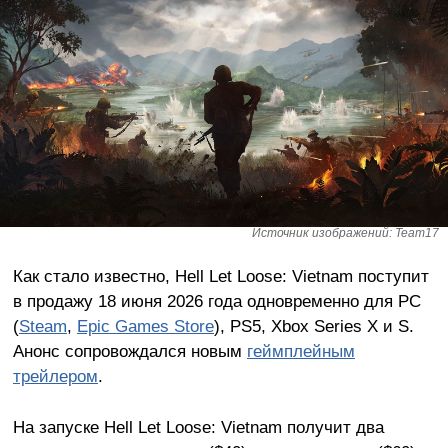
Источник изображений: Team17
Как стало известно, Hell Let Loose: Vietnam поступит
в продажу 18 июня 2026 года одновременно для PC
(
Steam
,
Epic Games Store
), PS5, Xbox Series X и S.
Анонс сопровождался новым
геймплейным
трейлером
.
На запуске Hell Let Loose: Vietnam получит два