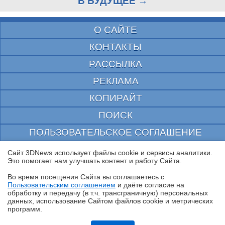
В БУДУЩЕЕ →
О САЙТЕ
КОНТАКТЫ
РАССЫЛКА
РЕКЛАМА
КОПИРАЙТ
ПОИСК
ПОЛЬЗОВАТЕЛЬСКОЕ СОГЛАШЕНИЕ
ЗАЩИЩЕНО CURATOR
Сайт 3DNews использует файлы cookie и сервисы аналитики.
Это помогает нам улучшать контент и работу Cайта.
© 1997—2026 Электронное периодическое издание "3ДНьюс" | Свидетельство о
регистрации СМИ Эл ФС 77-22224
Во время посещения Cайта вы соглашаетесь с
выдано Федеральной Службой по надзору за соблюдением законодательства в сфере
Пользовательским соглашением
и даёте согласие на
массовых коммуникаций и охране культурного наследия
✖
обработку и передачу (в т.ч. трансграничную) персональных
При цитировании документа ссылка на сайт с указанием автора обязательна. Полное
данных, использование Cайтом файлов cookie и метрических
заимствование документа является нарушением
российского и международного законодательства и возможно только с согласия
программ.
редакции 3DNews.
Обзор HUAWEI WATCH Kids X1 Pro: самые умные детские часы