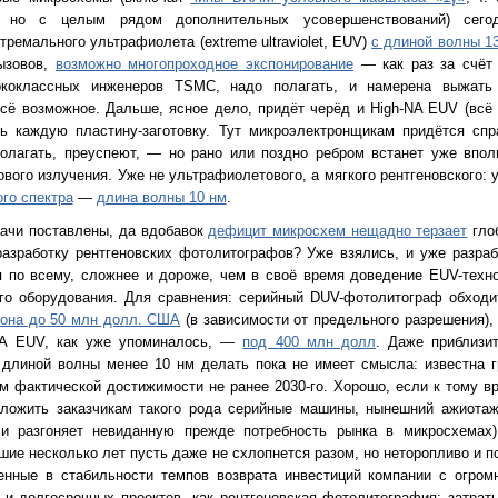
, но с целым рядом дополнительных усовершенствований) сего
ремального ультрафиолета (extreme ultraviolet, EUV)
с длиной волны 13
вызовов,
возможно многопроходное экспонирование
— как раз за счёт 
ококлассных инженеров TSMC, надо полагать, и намерена выжат
сё возможное. Дальше, ясное дело, придёт черёд и High-NA EUV (всё
ть каждую пластину-заготовку. Тут микроэлектронщикам придётся сп
полагать, преуспеют, — но рано или поздно ребром встанет уже впол
вого излучения. Уже не ультрафиолетового, а мягкого рентгеновского:
го спектра
—
длина волны 10 нм
.
дачи поставлены, да вдобавок
дефицит микросхем нещадно терзает
гло
разработку рентгеновских фотолитографов? Уже взялись, и уже разра
я по всему, сложнее и дороже, чем в своё время доведение EUV-техн
ого оборудования. Для сравнения: серийный DUV-фотолитограф обходи
она до 50 млн долл. США
(в зависимости от предельного разрешения),
NA EUV, как уже упоминалось, —
под 400 млн долл
. Даже приблизи
 длиной волны менее 10 нм делать пока не имеет смысла: известна гр
м фактической достижимости не ранее 2030-го. Хорошо, если к тому в
дложить заказчикам такого рода серийные машины, нынешний ажиотаж
, и разгоняет невиданную прежде потребность рынка в микросхемах)
ие несколько лет пусть даже не схлопнется разом, но неторопливо и п
енные в стабильности темпов возврата инвестиций компании с огромн
и долгосрочных проектов, как рентгеновская фотолитография: затрат