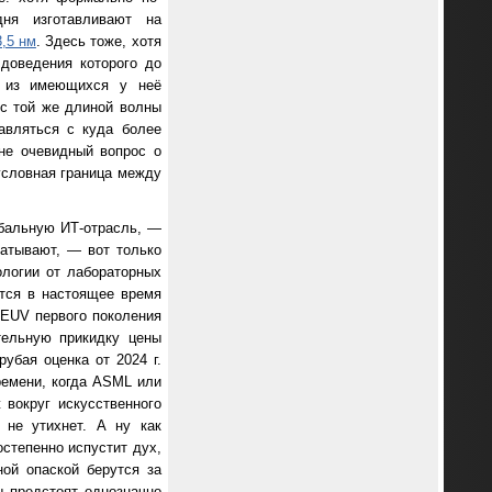
дня изготавливают на
,5 нм
. Здесь тоже, хотя
доведения которого до
ь из имеющихся у неё
 c той же длиной волны
равляться с куда более
не очевидный вопрос о
 условная граница между
бальную ИТ-отрасль, —
батывают, — вот только
ологии от лабораторных
тся в настоящее время
 EUV первого поколения
тельную прикидку цены
убая оценка от 2024 г.
ремени, когда ASML или
 вокруг искусственного
 не утихнет. А ну как
остепенно испустит дух,
ой опаской берутся за
ы предстоят однозначно