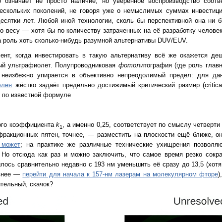
означает не просто наличие, но уверенное воспроизводство соот
ескольких поколений, не говоря уже о немыслимых суммах инвестици
есятки лет. Любой иной технологии, сколь бы перспективной она ни б
 весу — хотя бы по количеству затраченных на её разработку человек
 роль хоть сколько-нибудь разумной альтернативы DUV/EUV.
ент, когда инвестировать в такую альтернативу всё же окажется де
ный ультрафиолет. Полупроводниковая
фото
литография (где роль главн
) неизбежно упирается в объективно непреодолимый предел: для д
элея
жёстко задаёт предельно достижимый критический размер (critical
 по известной формуле
ного коэффициента
k
, а именно 0,25, соответствует по смыслу четверт
1
ракционных пятен, точнее, — разместить на плоскости ещё ближе, о
 может
; на практике же различные технические ухищрения позволя
 Но отсюда как раз и можно заключить, что самое время резко сокр
лось сравнительно недавно с 193 нм уменьшить её сразу до 13,5 (хотя
авнее —
перейти для начала к 157-нм лазерам на молекулярном фторе
)
тельный, скачок?