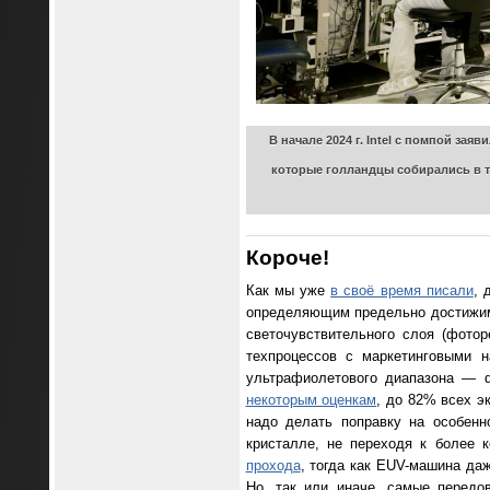
В начале 2024 г. Intel с помпой за
которые голландцы собирались в те
Короче!
Как мы уже
в своё время писали
, 
определяющим предельно достижимы
светочувствительного слоя (фото
техпроцессов с маркетинговыми 
ультрафиолетового диапазона — de
некоторым оценкам
, до 82% всех э
надо делать поправку на особенн
кристалле, не переходя к более 
прохода
, тогда как EUV-машина да
Но, так или иначе, самые перед