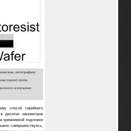
ическая, литография:
нзисторов) путём
ронного излучения
ому способ серийного
 в десятки нанометров
на кремниевой подложке
рывно совершенствуясь,