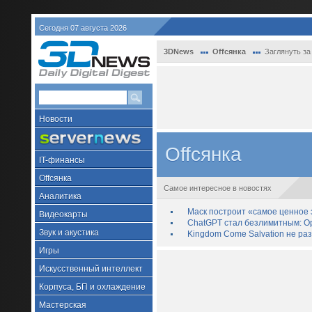
Сегодня 07 августа 2026
3DNews
Offсянка
Заглянуть за
Новости
Offсянка
IT-финансы
Offсянка
Самое интересное в новостях
Аналитика
Маск построит «самое ценное з
Видеокарты
ChatGPT стал безлимитным: Op
Звук и акустика
Kingdom Come Salvation не ра
Игры
Искусственный интеллект
Корпуса, БП и охлаждение
Мастерская