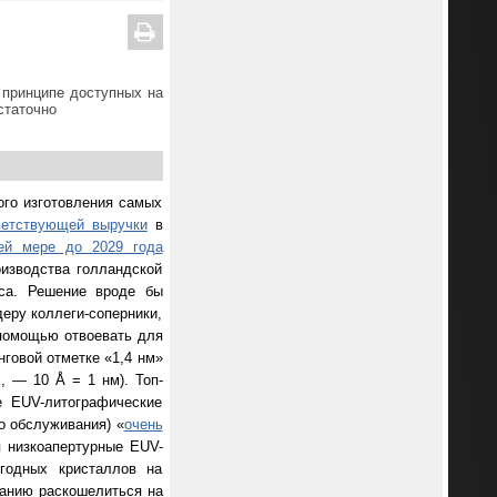
 принципе доступных на
статочно
ого изготовления самых
ветствующей выручки
в
ей мере до 2029 года
изводства голландской
сса. Решение вроде бы
деру коллеги-соперники,
 помощью отвоевать для
нговой отметке «1,4 нм»
, — 10 Å = 1 нм). Топ-
е EUV-литографические
о обслуживания) «
очень
 низкоапертурные EUV-
годных кристаллов на
панию раскошелиться на