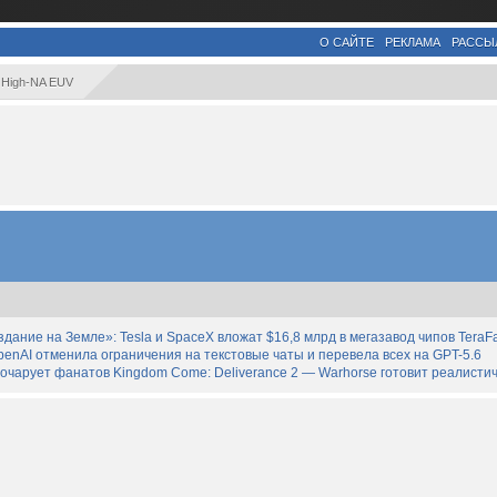
О САЙТЕ
РЕКЛАМА
РАССЫ
 High-NA EUV
дание на Земле»: Tesla и SpaceX вложат $16,8 млрд в мегазавод чипов TeraF
enAI отменила ограничения на текстовые чаты и перевела всех на GPT-5.6
зочарует фанатов Kingdom Come: Deliverance 2 — Warhorse готовит реалист