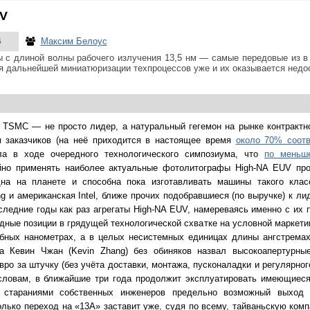
UV
Максим Белоус
6
 с длиной волны рабочего излучения 13,5 нм — самые передовые из в
ля дальнейшей миниатюризации техпроцессов уже и их оказывается недо
я TSMC — не просто лидер, а натуральный гегемон на рынке контрактн
 заказчиков (на неё приходится в настоящее время
около 70% соот
а в ходе очередного технологического симпозиума, что
по меньш
но применять наиболее актуальные фотолитографы High-NA EUV про
на на планете и способна пока изготавливать машины такого кла
 и американская Intel, ближе прочих подобравшиеся (по выручке) к ли
следние годы как раз агрегаты High-NA EUV, намереваясь именно с их
дные позиции в грядущей технологической схватке на условной маркети
обных нанометрах, а в целых несистемных единицах длины ангстремах
а Кевин Чжан (Kevin Zhang) без обиняков назвал высокоапертурны
вро за штучку (без учёта доставки, монтажа, пусконаладки и регулярног
словам, в ближайшие три года продолжит эксплуатировать имеющиеся
 стараниями собственных инженеров предельно возможный выход 
олько переход на «13A» заставит уже, судя по всему, тайваньскую ком