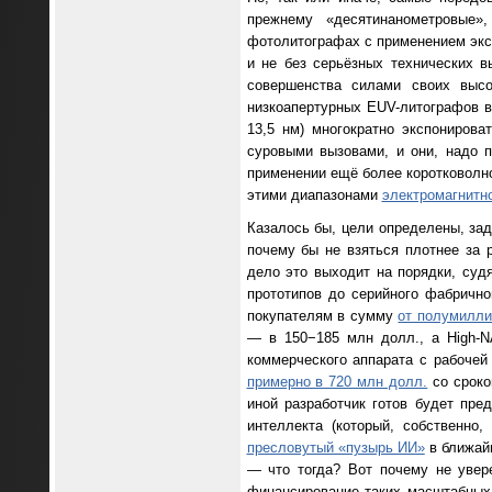
прежнему «десятинанометровые»
фотолитографах с применением экст
и не без серьёзных технических 
совершенства силами своих выс
низкоапертурных EUV-литографов в
13,5 нм) многократно экспонирова
суровыми вызовами, и они, надо 
применении ещё более коротковолно
этими диапазонами
электромагнитно
Казалось бы, цели определены, за
почему бы не взяться плотнее за 
дело это выходит на порядки, суд
прототипов до серийного фабричн
покупателям в сумму
от полумилли
— в 150−185 млн долл., а High-
коммерческого аппарата с рабочей
примерно в 720 млн долл.
со сроко
иной разработчик готов будет пре
интеллекта (который, собственно
пресловутый «пузырь ИИ»
в ближайш
— что тогда? Вот почему не увер
финансирование таких масштабных 