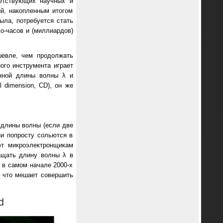
ветствующих научных и
й, накопленным итогом
ыла, потребуется стать
о-часов и (миллиардов)
шевле, чем продолжать
ого инструмента играет
анной длины волны λ и
 dimension, CD), он же
и длины волны (если две
ни попросту сольются в
ют микроэлектронщикам
ащать длину волны λ в
 в самом начале 2000-х
, что мешает совершить