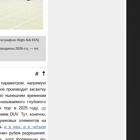
итографов High-NA EUV,
ередины 2026-го, — по
#
⇡
 параметром, напрямую
ое производит засветку
 по нынешним временам
называемого глубокого
их пор: в 2025 году,
по
нием DUV. Тут, конечно,
дниковых элементов на
ть
и в два, и в четыре
-нм» рубеж разрешения.
 е. хотя формально по-