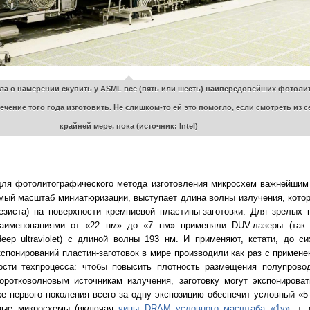
явила о намерении скупить у ASML все (пять или шесть) наипередовейших фотол
чение того года изготовить. Не слишком-то ей это помогло, если смотреть из с
крайней мере, пока (источник: Intel)
для фотолитографического метода изготовления микросхем важнейшим
й масштаб миниатюризации, выступает длина волны излучения, котор
резиста) на поверхности кремниевой пластины-заготовки. Для зрелых
наименованиями от «22 нм» до «7 нм» применяли DUV-лазеры (так 
ep ultraviolet) с длиной волны 193 нм. И применяют, кстати, до с
кспонирований пластин-заготовок в мире производили как раз с примене
ости техпроцесса: чтобы повысить плотность размещения полупрово
коротковолновым источникам излучения, заготовку могут экспонирова
же первого поколения всего за одну экспозицию обеспечит условный «5
овые микросхемы (включая
чипы DRAM условного масштаба «1γ»
; т.