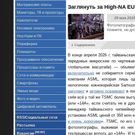
Материнские платы
Заглянуть за High-NA E
Мониторы, ТВ и проекторы
29 мая 202
Накопители
Фотолитографы
Носимая электроника
планете, но д
Ноутбуки и ПК
Периферия
⇣ Содержание
Планшеты
В конце апреля 2026 г. тайваньска
Программное обеспечение
передовых микросхем по чертежам
глобальном масштабе) — объявил
Процессоры и память
включительно
не собирается серий
Сети и коммуникации
компании ASML, которая лишь од
Смартфоны
нелогичное: южнокорейская Samsung
Умные вещи
закупают
и
активно осваивают
в по
себя всё у той же TSMC более выго
Фото и видео
(или «14А», если считать не в др
Цифровой автомобиль
менеджер тайваньского чипмейкер
установки ASML ценой от 350 млн е
RSS/Социальные сети
и очень дорогими
». TSMC, по его 
Рассылка
фотолитографы, выжимая из них
[NEW!]
техпроцессах вплоть до «14A». И т
Вакансии