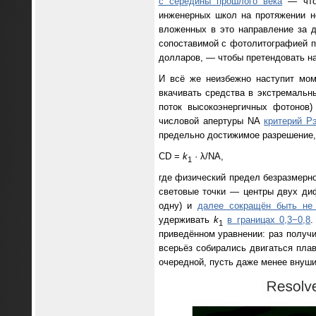
с середины прошлого века
— что 
инженерных школ на протяжении н
вложенных в это направление за д
сопоставимой с фотолитографией по
долларов, — чтобы претендовать на
И всё же неизбежно наступит мом
вкачивать средства в экстремаль
поток высокоэнергичных фотонов
числовой апертуры NA
критерий Р
предельно достижимое разрешение,
CD =
k
· λ/NA,
1
где физический предел безразмер
световые точки — центры двух диф
одну) и
далее сокращён быть не
удерживать
k
в границах 0,3−0,8
.
1
приведённом уравнении: раз получи
всерьёз собирались двигаться пл
очередной, пусть даже менее внуши