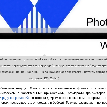
обов преодолеть условный «1-нм» рубеж — интерференционная, или голограф
рования периодических наноструктур (конструктивных элементов будущих тра
интерференционной картины — в данном случае порождаемой потоком синхрот
(источник: ETH Zurich)
отчикам некуда. Хотя отыскать конкурентный фотолитографическ
 микросхем с характерными (физическими) размерами транзисторов
у
ряду направлений
, за старым добрым экспонированием фоторезиста 
ючевых преимущества: он
старый
и
добрый
. То бишь развивался, непре