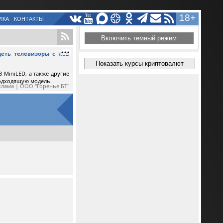
18+
ЛКА
КОНТАКТЫ
Включить темный режим
еть телевизоры с RGB
Показать курсы криптовалют
 MiniLED, а также другие
подходящую модель
клама | ООО "Горенье БТ"