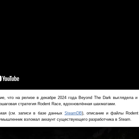
е, что на релизе в декабре 2024 года Beyond The Dark выглядела и
ошаговая стратегия Rodent Race, вдохновлённая шахматами.
мая (см. записи в базе данных
SteamDB
), описание и файлы Roden
оумышленник взломал аккаунт существующего разработчика в Steam.