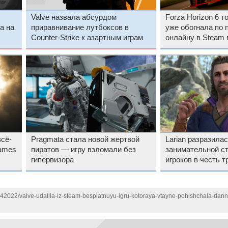
Valve назвала абсурдом
Forza Horizon 6 т
а на
приравнивание лутбоксов в
уже обогнала по 
Counter-Strike к азартным играм
онлайну в Steam 
Xbox
всё-
Pragmata стала новой жертвой
Larian разразила
Games
пиратов — игру взломали без
занимательной с
гипервизора
игроков в честь т
годовщины Baldur
142022/valve-udalila-iz-steam-besplatnuyu-igru-kotoraya-vtayne-pohishchala-dann