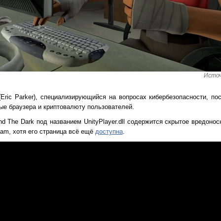
Источ
Eric Parker), специализирующийся на вопросах кибербезопасности, по
ые браузера и криптовалюту пользователей.
d The Dark под названием UnityPlayer.dll содержится скрытое вредоно
eam, хотя его страница всё ещё
доступна
.