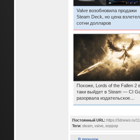
Valve возобновила продажи
Steam Deck, но цена взлетел
сотни долларов
Похоже, Lords of the Fallen 2 
таки выйдет в Steam — CI 
разорвала издательское
соглашение с Epic Games
Постоянный URL:
https://3dnews.ru/1
Теги:
steam
,
valve
,
хоррор
← В прошлое