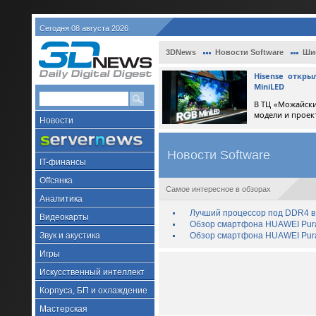
Сегодня 08 августа 2026
3DNews
Новости Software
Ши
Hisense откр
MiniLED
В ТЦ «Можайски
модели и проек
Новости
Новости Software
IT-финансы
Offсянка
Самое интересное в обзорах
Аналитика
Лучший процессор под DDR4 в 
Видеокарты
Обзор смартфона HUAWEI Pura 
Звук и акустика
Обзор смартфона HUAWEI Pura
Игры
Искусственный интеллект
Корпуса, БП и охлаждение
Мастерская