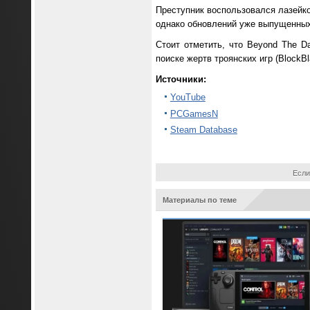
Преступник воспользовался лазейк
однако обновлений уже выпущенных 
Стоит отметить, что Beyond The 
поиске жертв троянских игр (BlockBl
Источники:
YouTube
PCGamesN
Steam Database
Если
Материалы по теме