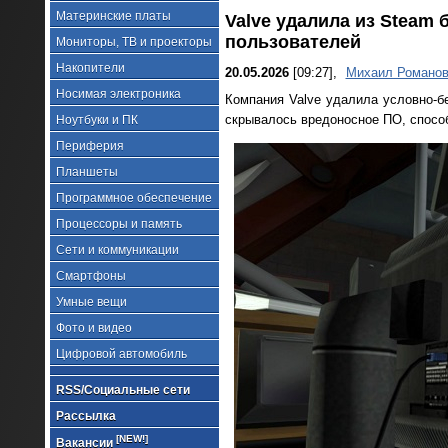
Материнские платы
Valve удалила из Steam
пользователей
Мониторы, ТВ и проекторы
Накопители
20.05.2026
[09:27],
Михаил Романо
Носимая электроника
Компания Valve удалила условно-б
скрывалось вредоносное ПО, способ
Ноутбуки и ПК
Периферия
Планшеты
Программное обеспечение
Процессоры и память
Сети и коммуникации
Смартфоны
Умные вещи
Фото и видео
Цифровой автомобиль
RSS/Социальные сети
Рассылка
[NEW!]
Вакансии