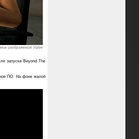
ник изображения: Valve
сле запуска Beyond The
сное ПО. На фоне жалоб