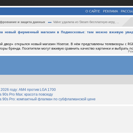
О САЙТЕ
РЕКЛАМА
РАССЫ
фрование и защита данных
Valve удалила из Steam бесплатную игру, ...
ыла новый фирменный магазин в Подмосковье: там можно вживую увид
й двор» открылся новый магазин Hisense. В нём представлены телевизоры с RGB
торы бренда. Посетители могут вживую сравнить качество картинки и выбрать 
Ре
2026 году: AM4 против LGA 1700
90s Pro Max: красота повсюду
 90s Pro: компактный флагман по субфлагманской цене