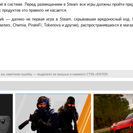
ой в системе. Перед размещением в Steam все игры должны пройти пре
продуктов это правило не касается.
Dark — далеко не первая игра в Steam, скрывавшая вредоносный код
asters, Chemia, PirateFi, Tokenova и другие), распространявшихся в магаз
 вы заметили ошибку — выделите ее мышью и нажмите CTRL+ENTER.