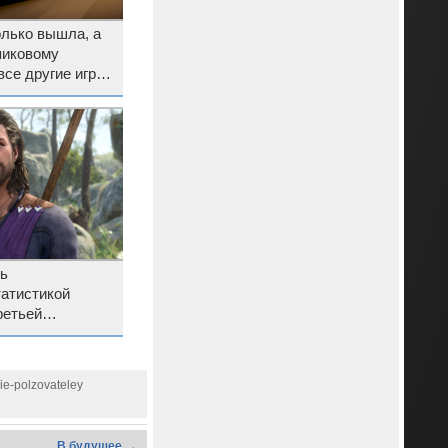
олько вышла, а
пиковому
все другие игры
сь
татистикой
ретьей
’s Gate 3
ie-polzovateley
В будущее →