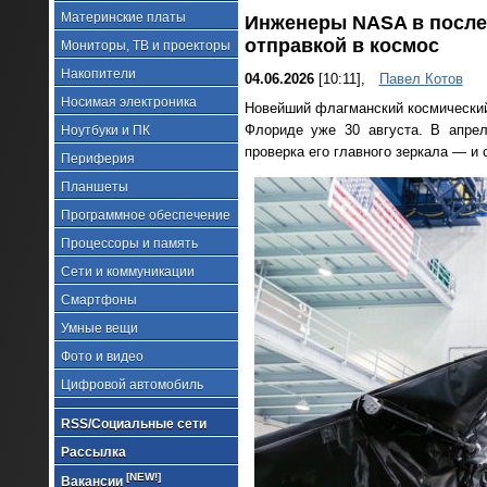
Материнские платы
Инженеры NASA в послед
отправкой в космос
Мониторы, ТВ и проекторы
Накопители
04.06.2026
[10:11],
Павел Котов
Носимая электроника
Новейший флагманский космический 
Флориде уже 30 августа. В апрел
Ноутбуки и ПК
проверка его главного зеркала — и 
Периферия
Планшеты
Программное обеспечение
Процессоры и память
Сети и коммуникации
Смартфоны
Умные вещи
Фото и видео
Цифровой автомобиль
RSS/Социальные сети
Рассылка
[NEW!]
Вакансии