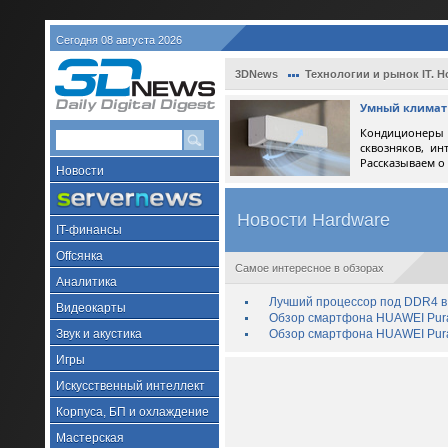
Сегодня 08 августа 2026
3DNews
Технологии и рынок IT. Н
Умный климат 
Кондиционеры 
сквозняков, ин
Рассказываем о
Новости
Новости Hardware
IT-финансы
Offсянка
Самое интересное в обзорах
Аналитика
Лучший процессор под DDR4 в 
Видеокарты
Обзор смартфона HUAWEI Pura 
Звук и акустика
Обзор смартфона HUAWEI Pura
Игры
Искусственный интеллект
Корпуса, БП и охлаждение
Мастерская