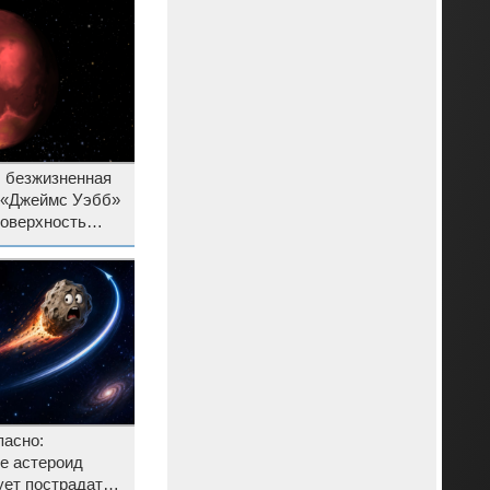
, безжизненная
п «Джеймс Уэбб»
поверхность
пределами
емы
пасно:
е астероид
ует пострадать