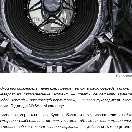
Источник
едний раз осмотрела телескоп, прежде чем он, в свою очередь, станет
 невероятно трогательный момент — стать свидетелем кульмин
юдей, команд и организаций-партнёров»
, —
сказал
руководитель проек
ов им. Годдарда NASA в Мэриленде.
 имеет размер 2,4 м — оно будет собирать и фокусировать свет от объ
змерения разбросанных по всему космосу объектов, все компоненты
омненно, обеспечивает главное зеркало»
, — добавила руководитель 