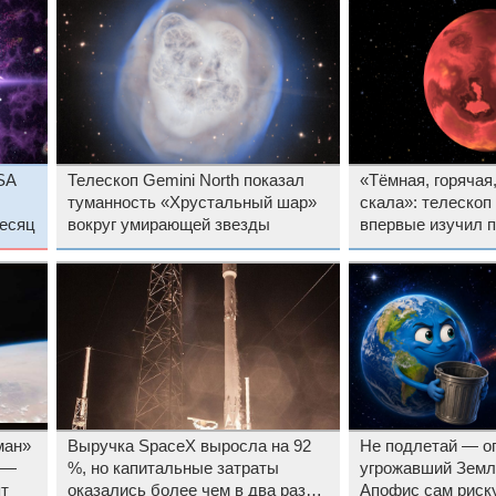
SA
Телескоп Gemini North показал
«Тёмная, горячая
туманность «Хрустальный шар»
скала»: телеско
месяц
вокруг умирающей звезды
впервые изучил 
экзопланеты за 
Солнечной сист
ман»
Выручка SpaceX выросла на 92
Не подлетай — о
 —
%, но капитальные затраты
угрожавший Земл
ят
оказались более чем в два раза
Апофис сам риск