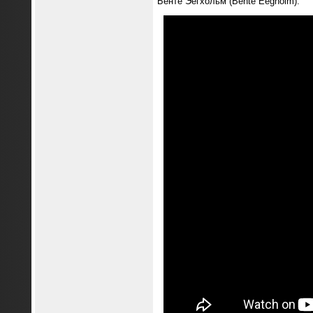
Бенте Эегхольм (Bente Eegholm).