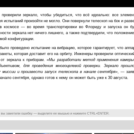
 проверили зеркало, чтобы убедиться, что всё идеально: все элемен
мя испытаний произойти не могло. Они повернули телескоп на бок и раз
в космосе — во время транспортировки во Флориду и запуска он б
ности зеркала нет ничего лишнего, а также подтвердили, что положение
мой конфигурации.
было проведено испытание на вибрацию, которое гарантирует, что аппа
ракеты, которая доставит его на орбиту. Инженеры проверили оптический
 от зеркала к приборам.
«Мы разработали метод применения камеры
ъективом, для проведения многоцелевой проверки. Зеркало прошл
 миссии и произвести запуск телескопа в начале сентября»
, — зая
ачало сентября, однако готов к нему он может быть уже к 30 августа.
 вы заметили ошибку — выделите ее мышью и нажмите CTRL+ENTER.