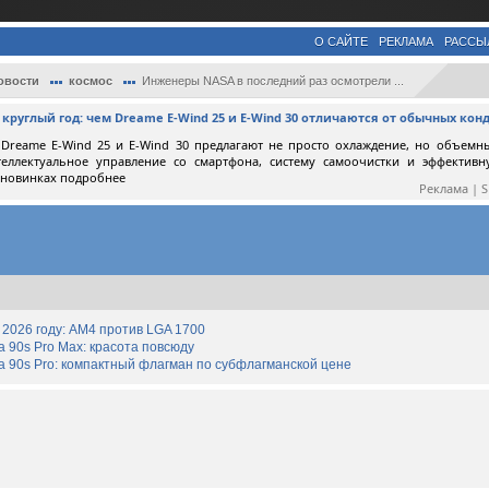
О САЙТЕ
РЕКЛАМА
РАССЫ
овости
космос
Инженеры NASA в последний раз осмотрели ...
круглый год: чем Dreame E-Wind 25 и E-Wind 30 отличаются от обычных ко
Dreame E-Wind 25 и E-Wind 30 предлагают не просто охлаждение, но объемн
теллектуальное управление со смартфона, систему самоочистки и эффектив
 новинках подробнее
Реклама | 
2026 году: AM4 против LGA 1700
90s Pro Max: красота повсюду
 90s Pro: компактный флагман по субфлагманской цене