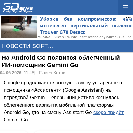
Уборка без компромиссов: чем
интересен вертикальный пылесос
Trouver G70 Detect
Реклама | Silicon Era Intelligent Technology (Suzhou) Co.,Ltd.
НОВОСТИ SOFTWARE
На Android Go появится облегчённый
ИИ-помощник Gemini Go
04.06.2026
[11:48],
Павел Котов
Google продолжает плановую замену устаревшего
помощника «Ассистент» (Google Assistant) на
передовой Gemini. Теперь инициатива коснулась
облегчённого варианта мобильной платформы
Android Go, где на смену Assistant Go
скоро придёт
Gemini Go.