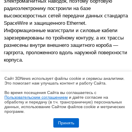
электромагнитных наводок, поэтому бортовую
радиоэлектронику построили на базе
высокоскоростных сетей передачи данных стандарта
SpaceWire и защищенного Ethernet.
Информационные магистрали и силовые кабели
зарезервированы по тройному контуру, а их трассы
разнесены внутри внешнего защитного короба —
гаргрота, проложенного вдоль наружной поверхности
корпуса.
Венчает ракету головной обтекатель диаметром 7
Сайт 3DNews использует файлы cookie и сервисы аналитики.
метров, защищающий полезную нагрузку при
Это помогает нам улучшать контент и работу Cайта.
прохождении плотных слоев атмосферы. Он имеет
Во время посещения Cайта вы соглашаетесь с
рекордный для мировой космонавтики внутренний
Пользовательским соглашением
и даёте согласие на
✖
обработку и передачу (в т.ч. трансграничную) персональных
объем — более 450 кубических метров. Конструкция
данных, использование Cайтом файлов cookie и метрических
обтекателя — многоразовая: после отделения от
программ.
Обзор и тестирование неттопа MSI PRO DP10 A14MG: маленький, но
второй ступени обе створки ориентируются и
очень производительный
Принять
стабилизируются при падении с помощью сопел на