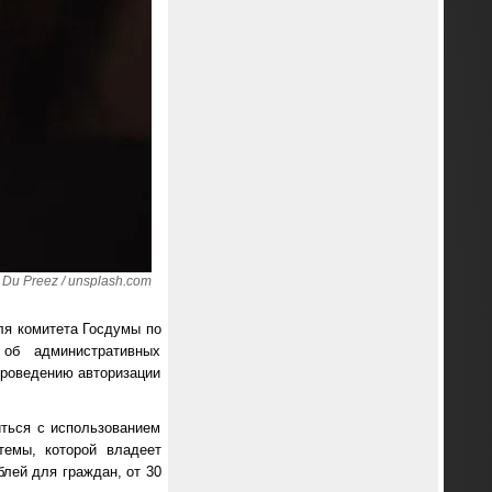
 Du Preez / unsplash.com
ля комитета Госдумы по
об административных
проведению авторизации
ться с использованием
темы, которой владеет
лей для граждан, от 30