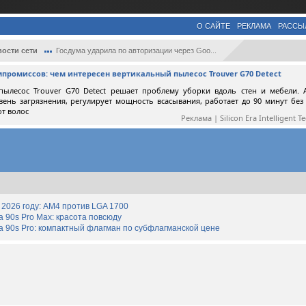
О САЙТЕ
РЕКЛАМА
РАССЫ
ости сети
Госдума ударила по авторизации через Goo...
мпромиссов: чем интересен вертикальный пылесос Trouver G70 Detect
пылесос Trouver G70 Detect решает проблему уборки вдоль стен и мебели. 
вень загрязнения, регулирует мощность всасывания, работает до 90 минут без
от волос
Реклама | Silicon Era Intelligent T
2026 году: AM4 против LGA 1700
90s Pro Max: красота повсюду
 90s Pro: компактный флагман по субфлагманской цене