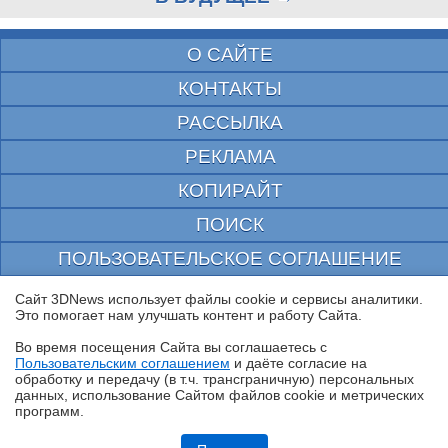
О САЙТЕ
КОНТАКТЫ
РАССЫЛКА
РЕКЛАМА
КОПИРАЙТ
ПОИСК
ПОЛЬЗОВАТЕЛЬСКОЕ СОГЛАШЕНИЕ
ЗАЩИЩЕНО CURATOR
Сайт 3DNews использует файлы cookie и сервисы аналитики.
Это помогает нам улучшать контент и работу Cайта.
© 1997—2026 Электронное периодическое издание "3ДНьюс" | Свидетельство о
регистрации СМИ Эл ФС 77-22224
Во время посещения Cайта вы соглашаетесь с
выдано Федеральной Службой по надзору за соблюдением законодательства в сфере
Пользовательским соглашением
и даёте согласие на
массовых коммуникаций и охране культурного наследия
✖
обработку и передачу (в т.ч. трансграничную) персональных
При цитировании документа ссылка на сайт с указанием автора обязательна. Полное
данных, использование Cайтом файлов cookie и метрических
заимствование документа является нарушением
программ.
российского и международного законодательства и возможно только с согласия
редакции 3DNews.
Обзор ноутбука ASUS Zenbook Duo UX8407A (UX8407AA-SN279X) с
двумя OLED-экранами