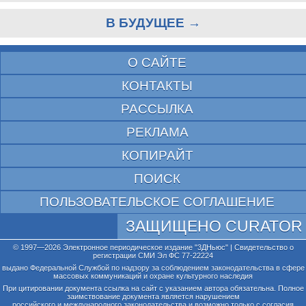
В БУДУЩЕЕ →
О САЙТЕ
КОНТАКТЫ
РАССЫЛКА
РЕКЛАМА
КОПИРАЙТ
ПОИСК
ПОЛЬЗОВАТЕЛЬСКОЕ СОГЛАШЕНИЕ
ЗАЩИЩЕНО CURATOR
© 1997—2026 Электронное периодическое издание "3ДНьюс" | Свидетельство о
регистрации СМИ Эл ФС 77-22224
выдано Федеральной Службой по надзору за соблюдением законодательства в сфере
массовых коммуникаций и охране культурного наследия
При цитировании документа ссылка на сайт с указанием автора обязательна. Полное
заимствование документа является нарушением
российского и международного законодательства и возможно только с согласия