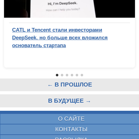
CATL и Tencent стали инвесторами
DeepSeek, но больше всех вложился
основатель стартапа
← В ПРОШЛОЕ
В БУДУЩЕЕ →
О САЙТЕ
КОНТАКТЫ