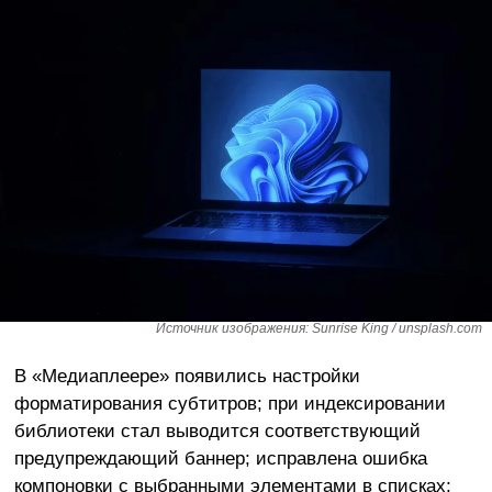
Источник изображения: Sunrise King / unsplash.com
В «Медиаплеере» появились настройки
форматирования субтитров; при индексировании
библиотеки стал выводится соответствующий
предупреждающий баннер; исправлена ошибка
компоновки с выбранными элементами в списках;