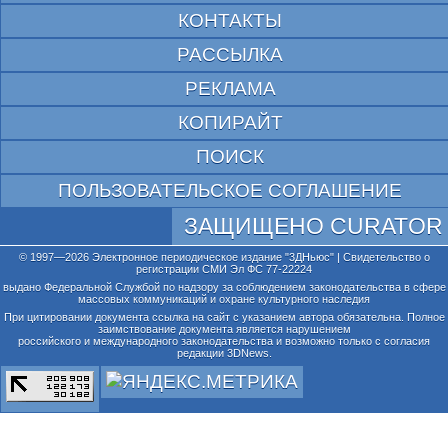
КОНТАКТЫ
РАССЫЛКА
РЕКЛАМА
КОПИРАЙТ
ПОИСК
ПОЛЬЗОВАТЕЛЬСКОЕ СОГЛАШЕНИЕ
ЗАЩИЩЕНО CURATOR
© 1997—2026 Электронное периодическое издание "3ДНьюс" | Свидетельство о
регистрации СМИ Эл ФС 77-22224
выдано Федеральной Службой по надзору за соблюдением законодательства в сфере
массовых коммуникаций и охране культурного наследия
При цитировании документа ссылка на сайт с указанием автора обязательна. Полное
заимствование документа является нарушением
российского и международного законодательства и возможно только с согласия
редакции 3DNews.