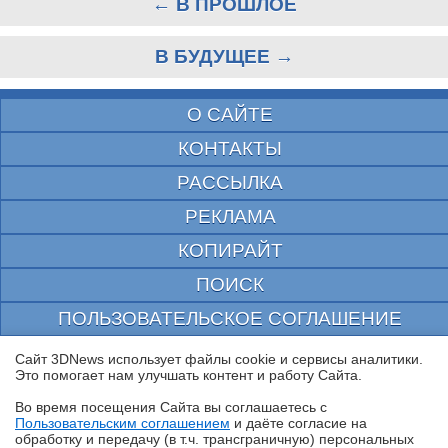
← В ПРОШЛОЕ
В БУДУЩЕЕ →
О САЙТЕ
КОНТАКТЫ
РАССЫЛКА
РЕКЛАМА
КОПИРАЙТ
ПОИСК
ПОЛЬЗОВАТЕЛЬСКОЕ СОГЛАШЕНИЕ
ЗАЩИЩЕНО CURATOR
Сайт 3DNews использует файлы cookie и сервисы аналитики.
Это помогает нам улучшать контент и работу Cайта.
© 1997—2026 Электронное периодическое издание "3ДНьюс" | Свидетельство о
регистрации СМИ Эл ФС 77-22224
Во время посещения Cайта вы соглашаетесь с
выдано Федеральной Службой по надзору за соблюдением законодательства в сфере
Пользовательским соглашением
и даёте согласие на
массовых коммуникаций и охране культурного наследия
✖
обработку и передачу (в т.ч. трансграничную) персональных
При цитировании документа ссылка на сайт с указанием автора обязательна. Полное