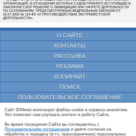
ОРГАНИЗАЦИЙ, В ОТНОШЕНИИ КОТОРЫХ СУДОМ ПРИНЯТО ВСТУПИВШЕЕ В
ЗАКОННУЮ СИЛУ РЕШЕНИЕ О ЛИКВИДАЦИИ ИЛИ ЗАПРЕТЕ ДЕЯТЕЛЬНОСТИ
ПО ОСНОВАНИЯМ, ПРЕДУСМОТРЕННЫМ ФЕДЕРАЛЬНЫМ ЗАКОНОМ ОТ
25.07.2002 № 114-ФЗ «О ПРОТИВОДЕЙСТВИИ ЭКСТРЕМИСТСКОЙ
ДЕЯТЕЛЬНОСТИ»;
О САЙТЕ
КОНТАКТЫ
РАССЫЛКА
РЕКЛАМА
КОПИРАЙТ
ПОИСК
ПОЛЬЗОВАТЕЛЬСКОЕ СОГЛАШЕНИЕ
ЗАЩИЩЕНО CURATOR
Сайт 3DNews использует файлы cookie и сервисы аналитики.
Это помогает нам улучшать контент и работу Cайта.
© 1997—2026 Электронное периодическое издание "3ДНьюс" | Свидетельство о
регистрации СМИ Эл ФС 77-22224
Во время посещения Cайта вы соглашаетесь с
выдано Федеральной Службой по надзору за соблюдением законодательства в сфере
Пользовательским соглашением
и даёте согласие на
массовых коммуникаций и охране культурного наследия
✖
обработку и передачу (в т.ч. трансграничную) персональных
При цитировании документа ссылка на сайт с указанием автора обязательна. Полное