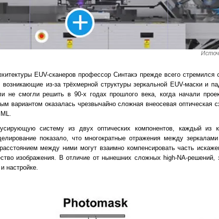
Источ
архитектуры EUV-сканеров профессор Синтакэ прежде всего стремился 
возникающие из-за трёхмерной структуры зеркальной EUV-маски и па
и не смогли решить в 90-х годах прошлого века, когда начали прое
ым вариантом оказалась чрезвычайно сложная внеосевая оптическая с
SML.
сирующую систему из двух оптических компонентов, каждый из к
оделирование показало, что многократные отражения между зеркалами
расстоянием между ними могут взаимно компенсировать часть искажен
ство изображения. В отличие от нынешних сложных high-NA-решений,
и настройке.