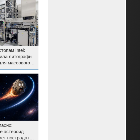
опам Intel:
пила литографы
для массового
пользовать их
пасно:
е астероид
ует пострадать