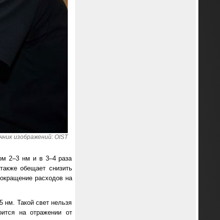
чник изображений: OIST
ом 2–3 нм и в 3–4 раза
 также обещает снизить
сокращение расходов на
 нм. Такой свет нельзя
оится на отражении от