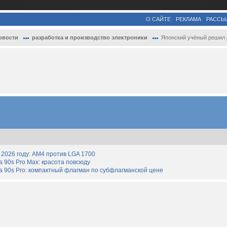
О САЙТЕ
РЕКЛАМА
РАССЫ
овости
разработка и производство электроники
Японский учёный решил давнюю проблему EU.
2026 году: AM4 против LGA 1700
90s Pro Max: красота повсюду
 90s Pro: компактный флагман по субфлагманской цене