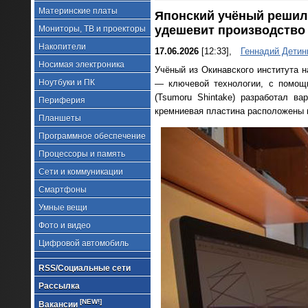
Материнские платы
Японский учёный решил
удешевит производство
Мониторы, ТВ и проекторы
Накопители
17.06.2026
[12:33],
Геннадий Детин
Носимая электроника
Учёный из Окинавского института н
Ноутбуки и ПК
— ключевой технологии, с помощ
(Tsumoru Shintake) разработал в
Периферия
кремниевая пластина расположены 
Планшеты
Программное обеспечение
Процессоры и память
Сети и коммуникации
Смартфоны
Умные вещи
Фото и видео
Цифровой автомобиль
RSS/Социальные сети
Рассылка
[NEW!]
Вакансии