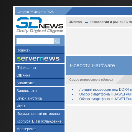
Сегодня 06 августа 2026
3DNews
Технологии и рынок IT. Н
Новости
Новости Hardware
IT-финансы
Offсянка
Самое интересное в обзорах
Аналитика
Лучший процессор под DDR4 в 
Видеокарты
Обзор смартфона HUAWEI Pura 
Звук и акустика
Обзор смартфона HUAWEI Pura
Игры
Искусственный интеллект
Корпуса, БП и охлаждение
Мастерская