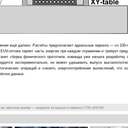
ения ещё далеко. Расчёты предполагают идеальные зеркала — со 100
я EUV-оптика теряет часть энергии при каждом отражении и требует пре
анет сборка физического прототипа: команда уже начала разработку 
ердится экспериментально, он может удешевить выпуск высокоплотно
логических операций и снизить энергопотребление вычислений, что 
аботки данных.
 вы заметили ошибку — выделите ее мышью и нажмите CTRL+ENTER.