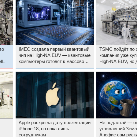
во
IMEC создала первый квантовый
TSMC пойдёт по ст
чип на High-NA EUV — квантовые
компания уже ку
ML
компьютеры готовят к массовому
High-NA EUV, но 
производству
выпуска чипов ис
пока не будет
Apple раскрыла дату презентации
Не подлетай — о
iPhone 18, но пока лишь
угрожавший Земл
сотрудникам
Апофис сам риск