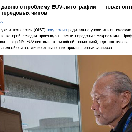
 давнюю проблему EUV-литографии — новая опти
 передовых чипов
ич
ауки и технологий (OIST)
предложил
радикально упростить оптическую
ью которой сегодня производят самые передовые микросхемы. Про
ариант high-NA EUV-системы с линейной геометрией, где фотомаска, 
на одной оси в отличие от нынешних промышленных сканеров.