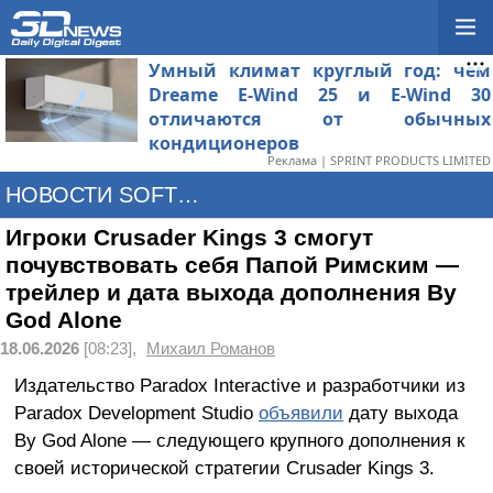
Умный климат круглый год: чем
Dreame E-Wind 25 и E-Wind 30
отличаются от обычных
кондиционеров
Реклама | SPRINT PRODUCTS LIMITED
НОВОСТИ SOFTWARE
Игроки Crusader Kings 3 смогут
почувствовать себя Папой Римским —
трейлер и дата выхода дополнения By
God Alone
18.06.2026
[08:23],
Михаил Романов
Издательство Paradox Interactive и разработчики из
Paradox Development Studio
объявили
дату выхода
By God Alone — следующего крупного дополнения к
своей исторической стратегии Crusader Kings 3.