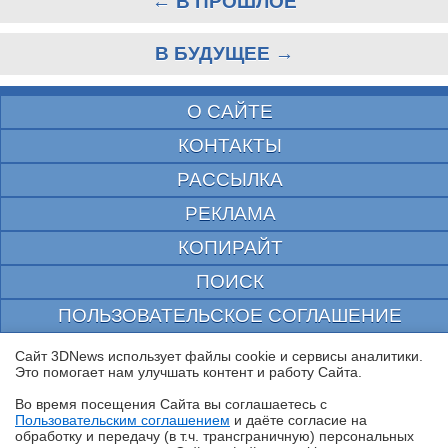
← В ПРОШЛОЕ
В БУДУЩЕЕ →
О САЙТЕ
КОНТАКТЫ
РАССЫЛКА
РЕКЛАМА
КОПИРАЙТ
ПОИСК
ПОЛЬЗОВАТЕЛЬСКОЕ СОГЛАШЕНИЕ
ЗАЩИЩЕНО CURATOR
Сайт 3DNews использует файлы cookie и сервисы аналитики.
Это помогает нам улучшать контент и работу Cайта.
© 1997—2026 Электронное периодическое издание "3ДНьюс" | Свидетельство о
регистрации СМИ Эл ФС 77-22224
Во время посещения Cайта вы соглашаетесь с
выдано Федеральной Службой по надзору за соблюдением законодательства в сфере
Пользовательским соглашением
и даёте согласие на
массовых коммуникаций и охране культурного наследия
✖
обработку и передачу (в т.ч. трансграничную) персональных
При цитировании документа ссылка на сайт с указанием автора обязательна. Полное