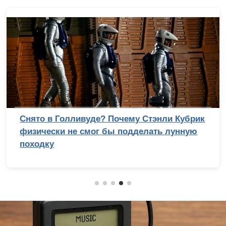
Снято в Голливуде? Почему Стэнли Кубрик
физически не смог бы подделать лунную
походку