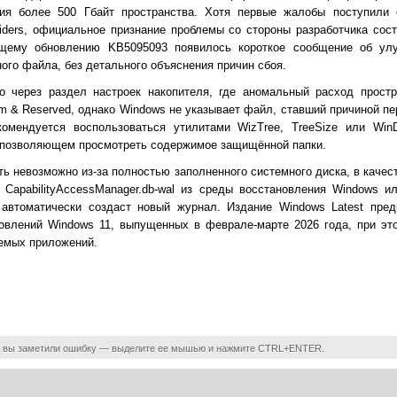
ния более 500 Гбайт пространства. Хотя первые жалобы поступили
iders, официальное признание проблемы со стороны разработчика сос
ущему обновлению KB5095093 появилось короткое сообщение об ул
ного файла, без детального объяснения причин сбоя.
 через раздел настроек накопителя, где аномальный расход простр
tem & Reserved, однако Windows не указывает файл, ставший причиной п
омендуется воспользоваться утилитами WizTree, TreeSize или WinD
, позволяющем просмотреть содержимое защищённой папки.
ь невозможно из-за полностью заполненного системного диска, в качес
CapabilityAccessManager.db-wal из среды восстановления Windows и
 автоматически создаст новый журнал. Издание Windows Latest предп
новлений Windows 11, выпущенных в феврале-марте 2026 года, при эт
уемых приложений.
 вы заметили ошибку — выделите ее мышью и нажмите CTRL+ENTER.