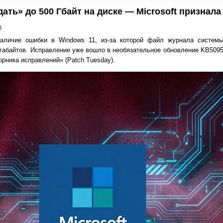
ать» до 500 Гбайт на диске — Microsoft признала
а
наличие ошибки в Windows 11, из-за которой файл журнала систем
игабайтов. Исправление уже вошло в необязательное обновление KB5095
рника исправлений» (Patch Tuesday).