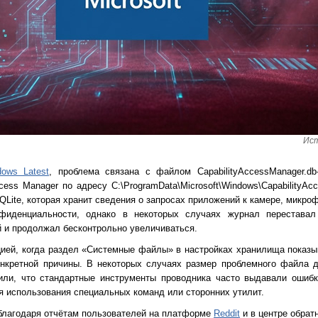
Ист
dows Latest
, проблема связана с файлом CapabilityAccessManager.db
cess Manager по адресу C:\ProgramData\Microsoft\Windows\CapabilityA
Lite, которая хранит сведения о запросах приложений к камере, микроф
фиденциальности, однако в некоторых случаях журнал переставал
 и продолжал бесконтрольно увеличиваться.
цией, когда раздел «Системные файлы» в настройках хранилища показ
онкретной причины. В некоторых случаях размер проблемного файла д
или, что стандартные инструменты проводника часто выдавали ошибк
я использования специальных команд или сторонних утилит.
благодаря отчётам пользователей на платформе
Reddit
и в центре обрат