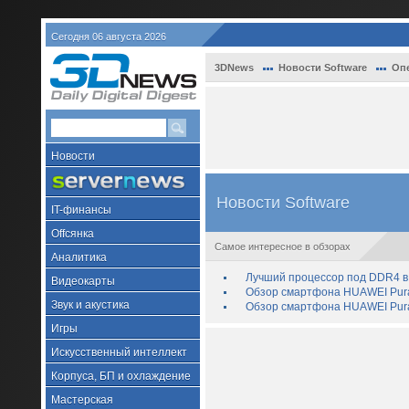
Сегодня 06 августа 2026
3DNews
Новости Software
Оп
Новости
Новости Software
IT-финансы
Offсянка
Самое интересное в обзорах
Аналитика
Лучший процессор под DDR4 в 
Видеокарты
Обзор смартфона HUAWEI Pura 
Звук и акустика
Обзор смартфона HUAWEI Pura
Игры
Искусственный интеллект
Корпуса, БП и охлаждение
Мастерская