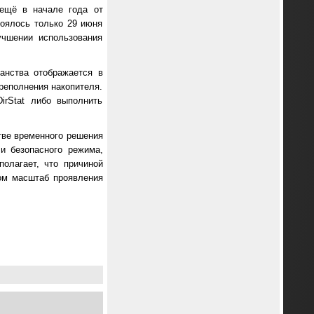
 ещё в начале года от
тоялось только 29 июня
учшении использования
анства отображается в
ереполнения накопителя.
irStat либо выполнить
тве временного решения
ли безопасного режима,
олагает, что причиной
ом масштаб проявления