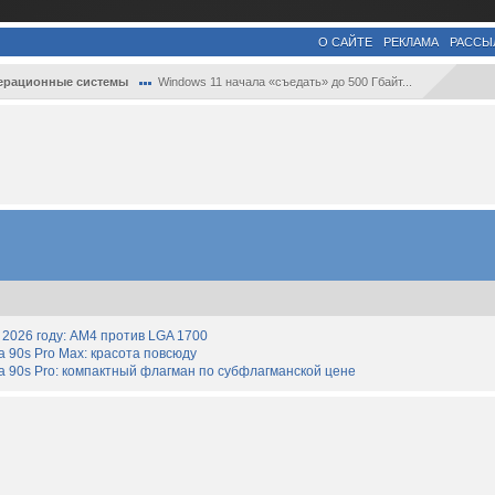
О САЙТЕ
РЕКЛАМА
РАССЫ
ерационные системы
Windows 11 начала «съедать» до 500 Гбайт...
2026 году: AM4 против LGA 1700
90s Pro Max: красота повсюду
 90s Pro: компактный флагман по субфлагманской цене