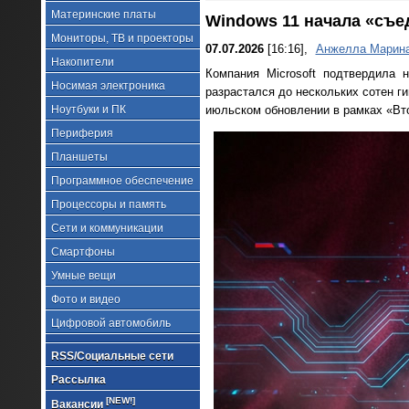
Материнские платы
Windows 11 начала «съед
Мониторы, ТВ и проекторы
07.07.2026
[16:16],
Анжелла Марин
Накопители
Компания Microsoft подтвердила 
Носимая электроника
разрастался до нескольких сотен г
Ноутбуки и ПК
июльском обновлении в рамках «Вто
Периферия
Планшеты
Программное обеспечение
Процессоры и память
Сети и коммуникации
Смартфоны
Умные вещи
Фото и видео
Цифровой автомобиль
RSS/Социальные сети
Рассылка
[NEW!]
Вакансии