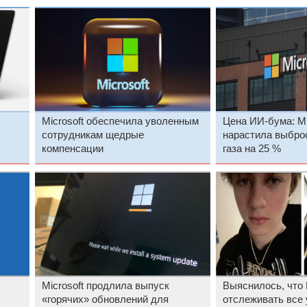
Microsoft обеспечила уволенным
Цена ИИ-бума: Mi
сотрудникам щедрые
нарастила выбро
компенсации
газа на 25 %
Microsoft продлила выпуск
Выяснилось, что 
«горячих» обновлений для
отслеживать все 