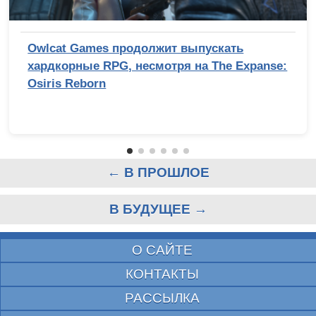
Owlcat Games продолжит выпускать
хардкорные RPG, несмотря на The Expanse:
Osiris Reborn
← В ПРОШЛОЕ
В БУДУЩЕЕ →
О САЙТЕ
КОНТАКТЫ
РАССЫЛКА