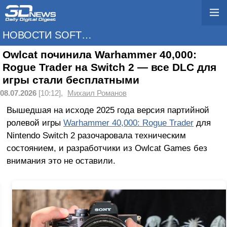
НОВОСТИ SOFTWARE
Owlcat починила Warhammer 40,000:
Rogue Trader на Switch 2 — все DLC для
игры стали бесплатными
08.07.2026
[10:12],
Михаил Романов
Вышедшая на исходе 2025 года версия партийной
ролевой игры
Warhammer 40,000: Rogue Trader
для
Nintendo Switch 2 разочаровала техническим
состоянием, и разработчики из Owlcat Games без
внимания это не оставили.