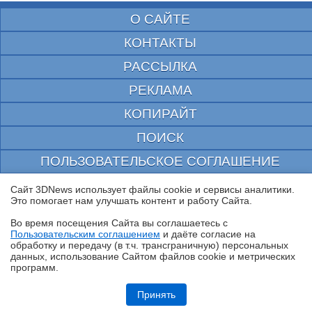
О САЙТЕ
КОНТАКТЫ
РАССЫЛКА
РЕКЛАМА
КОПИРАЙТ
ПОИСК
ПОЛЬЗОВАТЕЛЬСКОЕ СОГЛАШЕНИЕ
ЗАЩИЩЕНО CURATOR
Сайт 3DNews использует файлы cookie и сервисы аналитики.
Это помогает нам улучшать контент и работу Cайта.
© 1997—2026 Электронное периодическое издание "3ДНьюс" | Свидетельство о
регистрации СМИ Эл ФС 77-22224
Во время посещения Cайта вы соглашаетесь с
выдано Федеральной Службой по надзору за соблюдением законодательства в сфере
Пользовательским соглашением
и даёте согласие на
массовых коммуникаций и охране культурного наследия
✖
обработку и передачу (в т.ч. трансграничную) персональных
При цитировании документа ссылка на сайт с указанием автора обязательна. Полное
данных, использование Cайтом файлов cookie и метрических
заимствование документа является нарушением
российского и международного законодательства и возможно только с согласия
программ.
редакции 3DNews.
Обзор «малолитражного суперкомпьютера» MSI EdgeXpert MS-C931
Принять