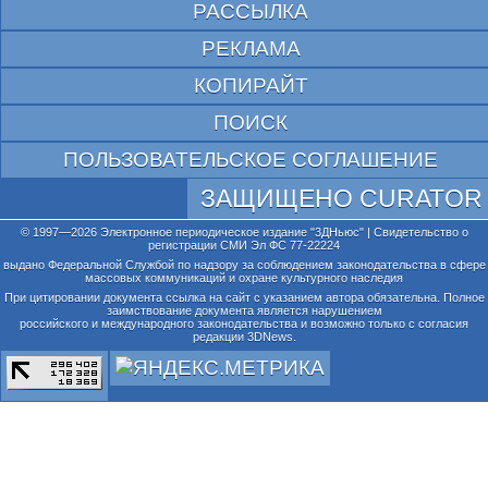
РАССЫЛКА
РЕКЛАМА
КОПИРАЙТ
ПОИСК
ПОЛЬЗОВАТЕЛЬСКОЕ СОГЛАШЕНИЕ
ЗАЩИЩЕНО CURATOR
© 1997—2026 Электронное периодическое издание "3ДНьюс" | Свидетельство о
регистрации СМИ Эл ФС 77-22224
выдано Федеральной Службой по надзору за соблюдением законодательства в сфере
массовых коммуникаций и охране культурного наследия
При цитировании документа ссылка на сайт с указанием автора обязательна. Полное
заимствование документа является нарушением
российского и международного законодательства и возможно только с согласия
редакции 3DNews.