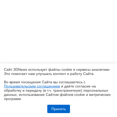
Сайт 3DNews использует файлы cookie и сервисы аналитики.
Это помогает нам улучшать контент и работу Cайта.
Во время посещения Cайта вы соглашаетесь с
Пользовательским соглашением
и даёте согласие на
✖
обработку и передачу (в т.ч. трансграничную) персональных
данных, использование Cайтом файлов cookie и метрических
программ.
Обзор HUAWEI nova 15 MAX: смартфон для таксистов
Принять