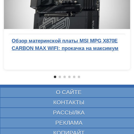
Обзор материнской платы MSI MPG X870E
CARBON MAX WIFI: прокачка на максимум
О САЙТЕ
КОНТАКТЫ
РАССЫЛКА
РЕКЛАМА
КОПИРАЙТ