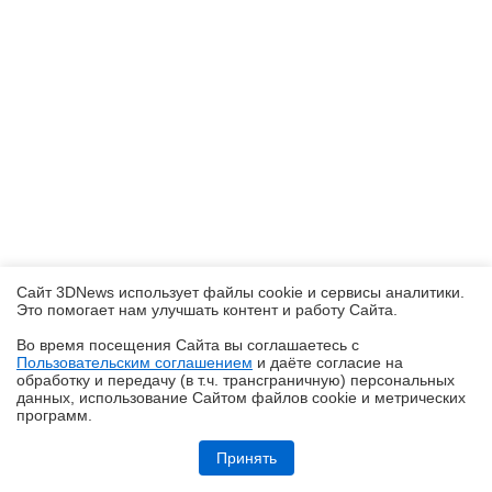
Сайт 3DNews использует файлы cookie и сервисы аналитики.
Это помогает нам улучшать контент и работу Cайта.
Во время посещения Cайта вы соглашаетесь с
Пользовательским соглашением
и даёте согласие на
✖
обработку и передачу (в т.ч. трансграничную) персональных
данных, использование Cайтом файлов cookie и метрических
программ.
Обзор робота-газонокосилки Dreame Roboticmower A1 Pro 2000: когда
на дачу приезжаешь только отдыхать
Принять