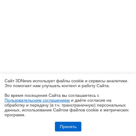
Сайт 3DNews использует файлы cookie и сервисы аналитики.
Это помогает нам улучшать контент и работу Cайта.
Во время посещения Cайта вы соглашаетесь с
Пользовательским соглашением
и даёте согласие на
✖
обработку и передачу (в т.ч. трансграничную) персональных
данных, использование Cайтом файлов cookie и метрических
программ.
Обзор Midea VCR V15 EVO ULTRA: я просто хорошо убираю любое
помещение
Принять