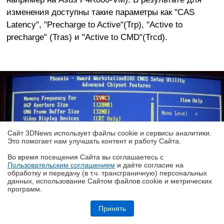
изменения доступны такие параметры как "CAS
Latency", "Precharge to Active"(Trp), "Active to
precharge" (Tras) и "Active to CMD"(Trcd).
Сайт 3DNews использует файлы cookie и сервисы аналитики.
Это помогает нам улучшать контент и работу Cайта.
Во время посещения Cайта вы соглашаетесь с
Пользовательским соглашением
и даёте согласие на
✖
обработку и передачу (в т.ч. трансграничную) персональных
данных, использование Cайтом файлов cookie и метрических
программ.
Обзор HUAWEI WATCH Kids X1 Pro: самые умные детские часы
Принять