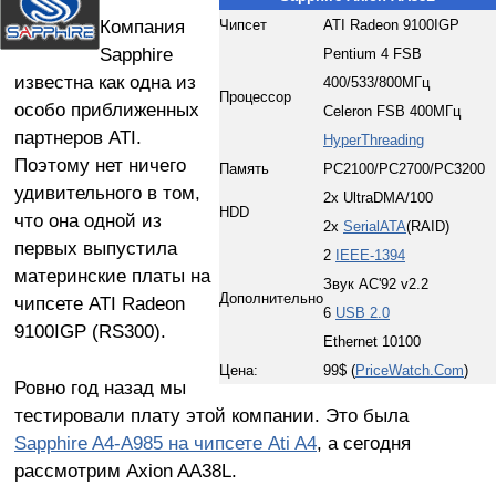
Компания
Чипсет
ATI Radeon 9100IGP
Sapphire
Pentium 4 FSB
известна как одна из
400/533/800МГц
Процессор
особо приближенных
Celeron FSB 400МГц
партнеров ATI.
HyperThreading
Поэтому нет ничего
Память
PC2100/PC2700/PC3200
удивительного в том,
2x UltraDMA/100
HDD
что она одной из
2x
SerialATA
(RAID)
первых выпустила
2
IEEE-1394
материнские платы на
Звук AC'92 v2.2
Дополнительно
чипсете ATI Radeon
6
USB 2.0
9100IGP (RS300).
Ethernet 10100
Цена:
99$ (
PriceWatch.Com
)
Ровно год назад мы
тестировали плату этой компании. Это была
Sapphire A4-A985 на чипсете Ati A4
, а сегодня
рассмотрим Axion AA38L.