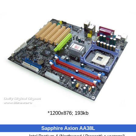
*1200x876; 193kb
Sapphire Axion AA38L
- Intel Pentium 4 (Northwood / Prescott) с частотой