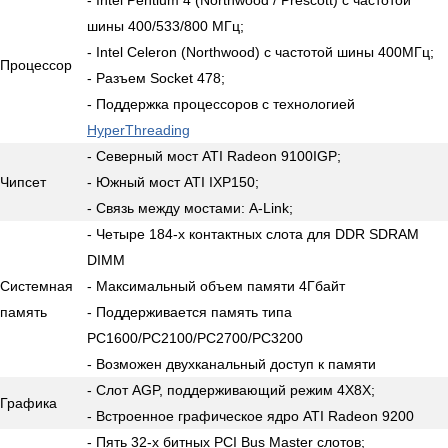
шины 400/533/800 МГц;
- Intel Celeron (Northwood) с частотой шины 400МГц;
Процессор
- Разъем Socket 478;
- Поддержка процессоров с технологией
HyperThreading
- Северный мост ATI Radeon 9100IGP;
Чипсет
- Южный мост ATI IXP150;
- Связь между мостами: A-Link;
- Четыре 184-х контактных слота для DDR SDRAM
DIMM
Системная
- Максимальный объем памяти 4Гбайт
память
- Поддерживается память типа
PC1600/PC2100/PC2700/PC3200
- Возможен двухканальный доступ к памяти
- Слот AGP, поддерживающий режим 4X8X;
Графика
- Встроенное графическое ядро ATI Radeon 9200
- Пять 32-х битных PCI Bus Master слотов;