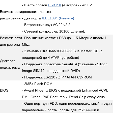
- Шесть портов
USB 2.0
(4 встроенных + 2
Возможности
дополнительных);
расширения
- Два порта
IEEE1394 (Firewire)
- Встроенный звук AC'92 v2.2;
- Сетевой контроллер 10100 Ethernet;
Возможности
- Повышение частоты FSB до +15 Мгерц с шагом 1
для разгона
Mhz;
- 2 канала UltraDMA/100/66/33 Bus Master IDE (с
поддержкой до 4 ATAPI-устройств)
Дисковая
- Поддержка протокола SerialATA (2 канала - Silicon
подсистема
Image Sil3112, c поддержкой RAID)
- Поддержка LS-120 / ZIP / ATAPI CD-ROM
- 2MBit Flash ROM
BIOS
- Award Phoenix BIOS с поддержкой Enhanced ACPI,
DMI, Green, PnP Features и Trend Chip Away Virus
- Один порт для FDD, один последовательный и один
параллельный порты, порты для PS/2 мыши и