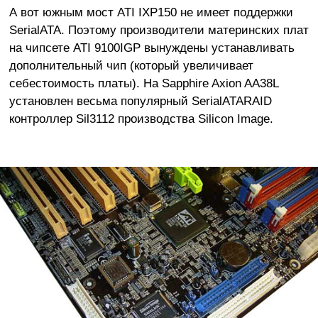
А вот южным мост ATI IXP150 не имеет поддержки
SerialATA. Поэтому производители материнских плат
на чипсете ATI 9100IGP вынуждены устанавливать
дополнительный чип (который увеличивает
себестоимость платы). На Sapphire Axion AA38L
установлен весьма популярный SerialATARAID
контроллер Sil3112 производства Silicon Image.