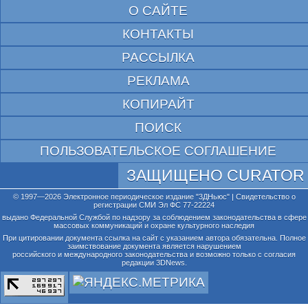
О САЙТЕ
КОНТАКТЫ
РАССЫЛКА
РЕКЛАМА
КОПИРАЙТ
ПОИСК
ПОЛЬЗОВАТЕЛЬСКОЕ СОГЛАШЕНИЕ
ЗАЩИЩЕНО CURATOR
© 1997—2026 Электронное периодическое издание "3ДНьюс" | Свидетельство о
регистрации СМИ Эл ФС 77-22224
выдано Федеральной Службой по надзору за соблюдением законодательства в сфере
массовых коммуникаций и охране культурного наследия
При цитировании документа ссылка на сайт с указанием автора обязательна. Полное
заимствование документа является нарушением
российского и международного законодательства и возможно только с согласия
редакции 3DNews.