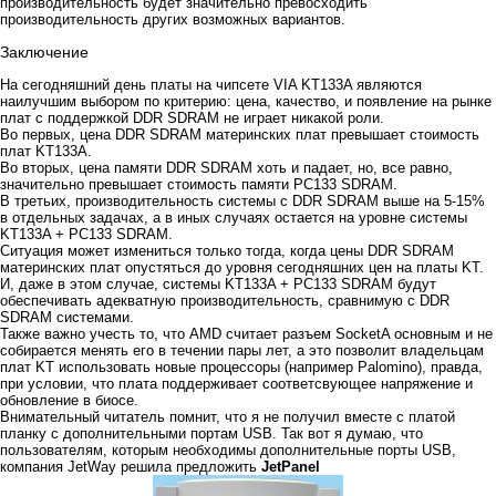
производительность будет значительно превосходить
производительность других возможных вариантов.
Заключение
На сегодняшний день платы на чипсете VIA KT133A являются
наилучшим выбором по критерию: цена, качество, и появление на рынке
плат с поддержкой DDR SDRAM не играет никакой роли.
Во первых, цена DDR SDRAM материнских плат превышает стоимость
плат KT133A.
Во вторых, цена памяти DDR SDRAM хоть и падает, но, все равно,
значительно превышает стоимость памяти PC133 SDRAM.
В третьих, производительность системы с DDR SDRAM выше на 5-15%
в отдельных задачах, а в иных случаях остается на уровне системы
KT133A + PC133 SDRAM.
Ситуация может измениться только тогда, когда цены DDR SDRAM
материнских плат опустяться до уровня сегодняшних цен на платы KT.
И, даже в этом случае, системы KT133A + PC133 SDRAM будут
обеспечивать адекватную производительность, сравнимую с DDR
SDRAM системами.
Также важно учесть то, что AMD считает разъем SocketA основным и не
собирается менять его в течении пары лет, а это позволит владельцам
плат KT использовать новые процессоры (например Palomino), правда,
при условии, что плата поддерживает соответсвующее напряжение и
обновление в биосе.
Внимательный читатель помнит, что я не получил вместе с платой
планку с дополнительными портам USB. Так вот я думаю, что
пользователям, которым необходимы дополнительные порты USB,
компания JetWay решила предложить
JetPanel