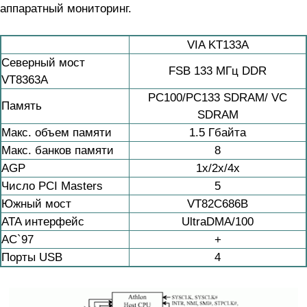
аппаратный мониторинг.
VIA KT133A
Северный мост
FSB 133 МГц DDR
VT8363A
PC100/PC133 SDRAM/ VC
Память
SDRAM
Макс. объем памяти
1.5 Гбайта
Макс. банков памяти
8
AGP
1x/2x/4x
Число PCI Masters
5
Южный мост
VT82C686B
ATA интерфейс
UltraDMA/100
AC`97
+
Порты USB
4