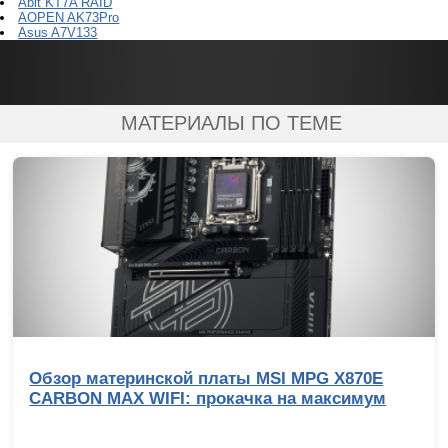
Abit KT7A RAID
AOPEN AK73Pro
Asus A7V133
МАТЕРИАЛЫ ПО ТЕМЕ
Обзор материнской платы MSI MPG X870E
CARBON MAX WIFI: прокачка на максимум