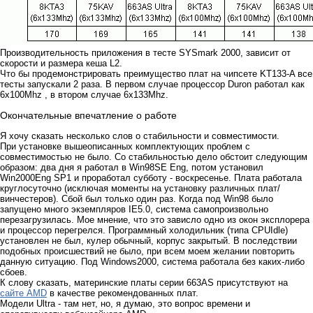
Производительность приложения в тесте SYSmark 2000, зависит от
скорости и размера кеша L2.
Что бы продемонстрировать преимущество плат на чипсете KT133-A все
тесты запускали 2 раза. В первом случае процессор Duron работал как
6х100Mhz , в втором случае 6х133Mhz.
Окончательные впечатление о работе
Я хочу сказать несколько слов о стабильности и совместимости.
При установке вышеописанных комплектующих проблем с
совместимостью не было. Со стабильностью дело обстоит следующим
образом: два дня я работал в Win98SE Eng, потом установил
Win2000Eng SP1 и проработал субботу - воскресенье. Плата работала
круглосуточно (исключая моменты на установку различных плат/
винчестеров). Сбой был только один раз. Когда под Win98 было
запущено много экземпляров IE5.0, система самопроизвольно
перезагрузилась. Мое мнение, что это зависло одно из окон эксплорера
и процессор перегрелся. Программный холодильник (типа CPUIdle)
установлен не был, кулер обычный, корпус закрытый. В последствии
подобных происшествий не было, при всем моем желании повторить
данную ситуацию. Под Windows2000, система работала без каких-либо
сбоев.
К слову сказать, материнские платы серии 663AS присутствуют на
сайте AMD
в качестве рекомендованных плат.
Модели Ultra - там нет, но, я думаю, это вопрос времени и