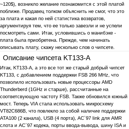
~120$), возникло желание познакомится с этой платой
поближе. Продавец толком объяснить не смог, что это
за плата и какая по ней статистика возвратов,
аргументируя тем, что ее только завезли и не успели
посмотреть сами. Итак, условившись о манибэке -
плата была приобретена. Прежде, чем начинать
описывать плату, скажу несколько слов о чипсете.
Описание чипсета KT133-A
Итак, KT133-A, а это все тот же старый добрый чипсет
KT133, с добавлением поддержки FSB 266 MHz, что
позволило использовать новые процессоры AMD
Thunderberd (1GHz и старше), рассчитанные на
соответсвующую частоту FSB. Также обновился южный
мост. Теперь VIA стала использовать микросхему
VT82C686В, что повлекло за собой наличие поддержки
ATA100 (2 канала), USB (4 порта), AC`97 link для AMR
слота и AC`97 кодека, порты ввода-вывода, шину ISA и