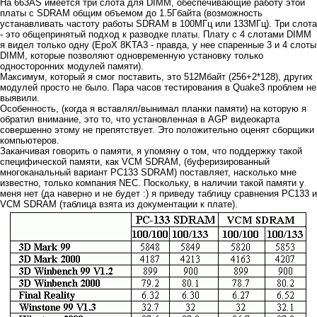
На 663AS имеется три слота для DIMM, обеспечивающие работу этой
платы с SDRAM общим объемом до 1.5Гбайта (возможность
устанавливать частоту работы SDRAM в 100МГц или 133МГц). Три слота
- это общепринятый подход к разводке платы. Плату с 4 слотами DIMM
я видел только одну (EpoX 8KTA3 - правда, у нее спаренные 3 и 4 слоты
DIMM, которые позволяют одновременную установку только
односторонних модулей памяти).
Максимум, который я смог поставить, это 512Мбайт (256+2*128), других
модулей просто не было. Пара часов тестирования в Quake3 проблем не
выявили.
Особенность, (когда я вставлял/вынимал планки памяти) на которую я
обратил внимание, это то, что установленная в AGP видеокарта
совершенно этому не препятствует. Это положительно оценят сборщики
компьютеров.
Заканчивая говорить о памяти, я упомяну о том, что поддержку такой
специфической памяти, как VCM SDRAM, (буферизированный
многоканальный вариант PC133 SDRAM) поставляет, насколько мне
известно, только компания NEC. Поскольку, в наличии такой памяти у
меня нет (да наверно и не будет :) я приведу таблицу сравнения PC133 и
VCM SDRAM (таблица взята из документации к плате).