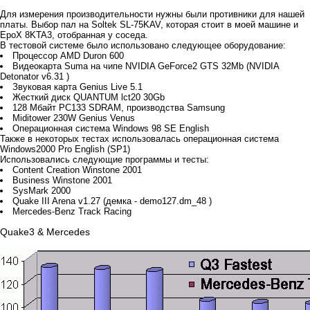
Для измерения производительности нужны были противники для нашей
платы. Выбор пал на Soltek SL-75KAV, которая стоит в моей машине и
EpoX 8KTA3, отобранная у соседа.
В тестовой системе было использовано следующее оборудование:
Процессор AMD Duron 600
Видеокарта Suma на чипе NVIDIA GeForce2 GTS 32Mb (NVIDIA
Detonator v6.31 )
Звуковая карта Genius Live 5.1
Жесткий диск QUANTUM lct20 30Gb
128 Мбайт PC133 SDRAM, производства Samsung
Miditower 230W Genius Venus
Операционная система Windows 98 SE English
Также в некоторых тестах использовалась операционная система
Windows2000 Pro English (SP1)
Использовались следующие программы и тесты:
Content Creation Winstone 2001
Business Winstone 2001
SysMark 2000
Quake III Arena v1.27 (демка - demo127.dm_48 )
Mercedes-Benz Track Racing
Quake3 & Mercedes