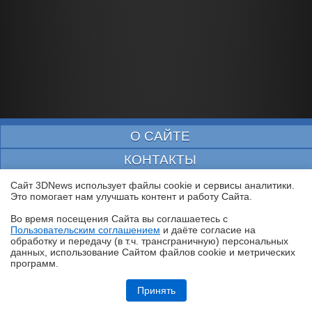
О САЙТЕ
КОНТАКТЫ
РАССЫЛКА
Сайт 3DNews использует файлы cookie и сервисы аналитики.
Это помогает нам улучшать контент и работу Cайта.
РЕКЛАМА
Во время посещения Cайта вы соглашаетесь с
КОПИРАЙТ
Пользовательским соглашением
и даёте согласие на
✖
обработку и передачу (в т.ч. трансграничную) персональных
данных, использование Cайтом файлов cookie и метрических
ПОИСК
программ.
ПОЛЬЗОВАТЕЛЬСКОЕ СОГЛАШЕНИЕ
Обзор игрового ноутбука ASUS ROG Zephyrus G14 GU405: пример
удачной погони за двумя зайцами
Принять
ЗАЩИЩЕНО CURATOR