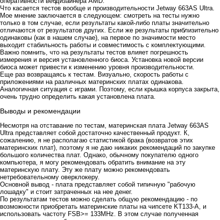
оперативности вебдизайнера AMD.
Что касается тестов вообще и производительности Jetway 663AS Ultra.
Мое мнение заключается в следующем: смотреть на тесты нужно
только в том случае, если результаты какой-либо платы значительно
отличаются от результатов других. Если же результаты приблизительно
одинаковы (как в нашем случае), на первое по значимости место
выходит стабильность работы и совместимость с комплектующими.
Важно помнить, что на результаты тестов влияет погрешность
измерения и версия установленного биоса. Установка новой версии
биоса может привести к изменению уровня производительности.
Еще раз возвращаясь к тестам. Визуально, скорость работы с
приложениями на различных материнских платах одинакова.
Аналогичная ситуация с играми. Поэтому, если крышка корпуса закрыта,
очень трудно определить какая установлена плата.
Выводы и рекомендации
Несмотря на отставание по тестам, материнская плата Jetway 663AS
Ultra представляет собой достаточно качественный продукт. К,
сожалению, я не располагаю статистикой брака (возвратов этих
материнских плат), поэтому я не даю никаких рекомендаций по закупке
большого количества плат. Однако, обычному покупателю одного
компьютера, я могу рекомендовать обратить внимание на эту
материнскую плату. Эту же плату можно рекомендовать
нетребовательному оверклокеру.
Основной вывод - плата представляет собой типичную "рабочую
лошадку" и стоит затраченных на нее денег.
По результатам тестов можно сделать общую рекомендацию - по
возможности приобретать материнские платы на чипсете KT133-A, и
использовать частоту FSB>= 133MHz. В этом случае полученная