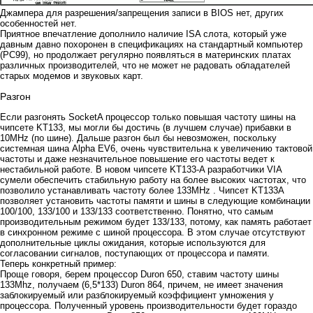
Джампера для разрешения/запрещения записи в BIOS нет, других
особенностей нет.
Приятное впечатление дополнило наличие ISA слота, который уже
давным давно похоронен в спецификациях на стандартный компьютер
(PC99), но продолжает регулярно появляться в материнских платах
различных производителей, что не может не радовать обладателей
старых модемов и звуковых карт.
Разгон
Если разгонять SocketA процессор только повышая частоту шины на
чипсете KT133, мы могли бы достичь (в лучшем случае) прибавки в
10MHz (по шине). Дальше разгон был бы невозможен, поскольку
системная шина Alpha EV6, очень чувствительна к увеличению тактовой
частоты и даже незначительное повышение его частоты ведет к
нестабильной работе. В новом чипсете KT133-A разработчики VIA
сумели обеспечить стабильную работу на более высоких частотах, что
позволило устанавливать частоту более 133MHz . Чипсет KT133A
позволяет установить частоты памяти и шины в следующие комбинации
100/100, 133/100 и 133/133 соответственно. Понятно, что самым
производительным режимом будет 133/133, потому, как память работает
в синхронном режиме с шиной процессора. В этом случае отсутствуют
дополнительные циклы ожидания, которые используются для
согласовании сигналов, поступающих от процессора и памяти.
Теперь конкретный пример:
Проще говоря, берем процессор Duron 650, ставим частоту шины
133Mhz, получаем (6,5*133) Duron 864, причем, не имеет значения
заблокируемый или разблокируемый коэффициент умножения у
процессора. Полученный уровень производительности будет гораздо