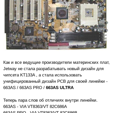
Как и все ведущие производители материнских плат,
Jetway не стала разрабатывать новый дизайн для
чипсета KT133A , а стала использовать
унифицированный дизайн PCB для своей линейки -
663AS / 663AS PRO /
663AS ULTRA
Теперь пара слов об отличиях внутри линейки.
663AS - VIA VT8363/VT 82C686A
663AS PRO - VIA VT8363/VT 82C686B