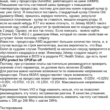
выше, чем у процессора Duron850, работающего на шине 100MHz.
Повышение частоты системной шины приводит к повышению
температуры процессора, поэтому для разгона нужен хороший кулер (у
нас уже лето). Я попытался поставить стандартный кулер Chrome Orb
(диаметр 69мм), пришлось изрядно попотеть, однако, результат
оказался плачевным - кулер не ставился, мешали конденсаторы. И,
если на какой нибудь KT7 его можно отогнуть, то Jetway 663AS такого
насилия над собой не допустит (в проблемном месте кондесанторы идут
в 2 ряда). Однако, не все так плохо. Если поискать - можно найти
Chrome Orb S-462-2 с диаметром 64мм, который по своим свойствам не
уступает более полному собрату.
Известно - процессоры AMD выделяют большое количество тепла, и, в
случае выхода из строя вентилятора, высока вероятность, что Ваш
Duron (в худшем случае Thunderberd) за несколько секунд превратится в
обугленного кандидата в морг. Инженеры Jetway создали защиту от
подобных проблем в BIOS`е в разделе PC Health Status, где есть пункт
CPU protect for CPUFan off
.
Поэтому, при установке платы настоятельно рекомендуется проверить
значение этого параметра, он должем быть включен (Enable).
Для разгона важно наличие возможности по изменению напряжения на
процессоре. Плата 663AS предоставляет такую возможность:
напряжение на процессоре может принимать значения, -0.025V, +0.025V,
+0.05V, +0.075V, +0.1V, +0.125V, +0.15V. Максимальное наприяжение
1.9V.
Напряжения Vmem,VIO и Vagp изменить нельзя, что не позволяет
рекомендовать эту плату экстремалам разгона. В качестве утешения,
для оверклокеров припасена возможность изменять частоту системной
шины с 100 до 166 Mhz с шагом 1MHz.
Тестирование