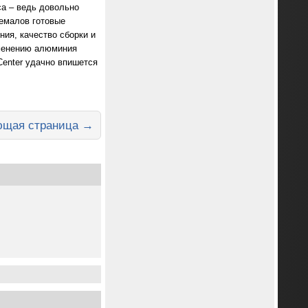
са – ведь довольно
ремалов готовые
ия, качество сборки и
именению алюминия
Center удачно впишется
щая страница →