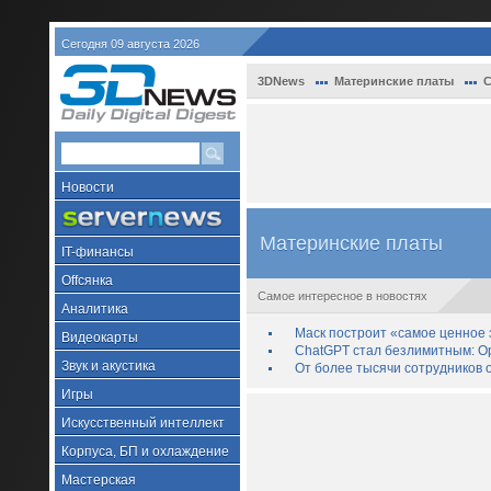
Сегодня 09 августа 2026
3DNews
Материнские платы
С
Новости
Материнские платы
IT-финансы
Offсянка
Самое интересное в новостях
Аналитика
Маск построит «самое ценное з
Видеокарты
ChatGPT стал безлимитным: Op
Звук и акустика
От более тысячи сотрудников 
Игры
Искусственный интеллект
Корпуса, БП и охлаждение
Мастерская