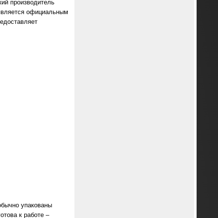
ский производитель
 является официальным
редоставляет
обычно упакованы
отова к работе –