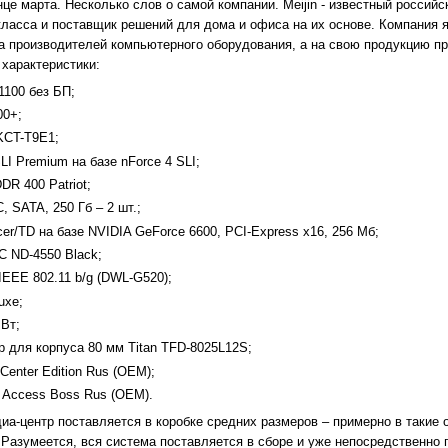
це марта. Несколько слов о самой компании. Meijin - известный россий
класса и поставщик решений для дома и офиса на их основе. Компания
а производителей компьютерного оборудования, а на свою продукцию п
характеристики:
1100 без БП;
00+;
-KCT-T9E1;
I Premium на базе nForce 4 SLI;
R 400 Patriot;
 SATA, 250 Гб – 2 шт.;
er/TD на базе NVIDIA GeForce 6600, PCI-Express x16, 256 Мб;
 ND-4550 Black;
 IEEE 802.11 b/g (DWL-G520);
uxe;
 Вт;
 для корпуса 80 мм Titan TFD-8025L12S;
Center Edition Rus (OEM);
 Access Boss Rus (OEM).
а-центр поставляется в коробке средних размеров – примерно в такие 
 Разумеется, вся система поставляется в сборе и уже непосредственно г