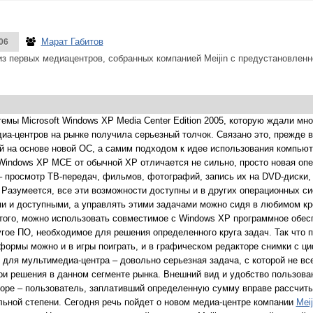
Марат Габитов
06
из первых медиацентров, собранных компанией Meijin с предустановле
емы Microsoft Windows XP Media Center Edition 2005, которую ждали мно
а-центров на рынке получила серьезный толчок. Связано это, прежде вс
 на основе новой ОС, а самим подходом к идее использования компью
Windows XP MCE от обычной XP отличается не сильно, просто новая оп
– просмотр ТВ-передач, фильмов, фотографий, запись их на DVD-диски
азумеется, все эти возможности доступны и в других операционных си
и и доступными, а управлять этими задачами можно сидя в любимом кр
того, можно использовать совместимое с Windows XP программное обес
ругое ПО, необходимое для решения определенного круга задач. Так что 
формы можно и в игры поиграть, и в графическом редакторе снимки с 
для мультимедиа-центра – довольно серьезная задача, с которой не все
и решения в данном сегменте рынка. Внешний вид и удобство пользова
ре – пользователь, заплативший определенную сумму вправе рассчитыв
ьной степени. Сегодня речь пойдет о новом медиа-центре компании
Meij