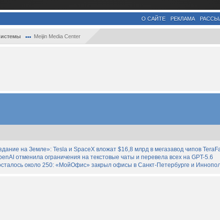
О САЙТЕ
РЕКЛАМА
РАССЫ
истемы
Meijin Media Center
дание на Земле»: Tesla и SpaceX вложат $16,8 млрд в мегазавод чипов TeraF
enAI отменила ограничения на текстовые чаты и перевела всех на GPT-5.6
осталось около 250: «МойОфис» закрыл офисы в Санкт-Петербурге и Иннопо