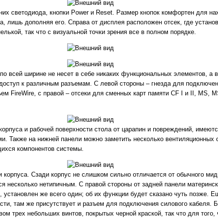
их светодиода, кнопки Power и Reset. Размер кнопок комфортен для наж
а, лишь дополняя его. Справа от дисплея расположен отсек, где устано
лькой, так что с визуальной точки зрения все в полном порядке.
по всей ширине не несет в себе никаких функциональных элементов, а 
 доступ к различным разъемам. С левой стороны – гнезда для подключе
ем FireWire, с правой – отсеки для сменных карт памяти CF I и II, MS, 
орпуса и рабочей поверхности стола от царапин и повреждений, имеютс
и. Также на нижней панели можно заметить несколько вентиляционных о
щихся компонентов системы.
 корпуса. Сзади корпус не слишком сильно отличается от обычного миди
я несколько нетипичным. С правой стороны от задней панели материнс
, установлен же всего один; об их функции будет сказано чуть позже. Е
сти, там же присутствует и разъем для подключения силового кабеля. 
вом трех небольших винтов, покрытых черной краской, так что для того, 