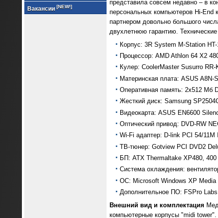
представила совсем недавно – в кон
[NEW!]
Вакансии
персональных компьютеров Hi-End 
партнером довольно большого числ
двухлетнюю гарантию. Технические 
Корпус: 3R System M-Station HT-
Процессор: AMD Athlon 64 X2 48
Кулер: CoolerMaster Susurro RR
Материнская плата: ASUS A8N-SL
Оперативная память: 2х512 Мб DD
Жесткий диск: Samsung SP2504C,
Видеокарта: ASUS EN6600 Silenc
Оптический привод: DVD-RW NEC
Wi-Fi адаптер: D-link PCI 54/11M
ТВ-тюнер: Gotview PCI DVD2 Del
БП: ATX Thermaltake XP480, 400
Система охлаждения: вентилятор
ОС: Microsoft Windows XP Media 
Дополнительное ПО: FSPro Labs
Внешний вид и комплектация
Меди
компьютерные корпусы "midi tower".