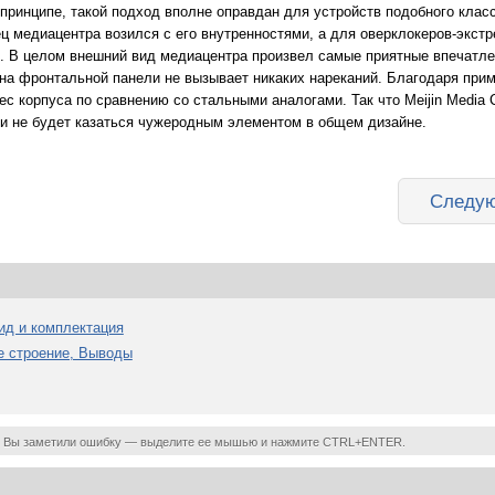
 принципе, такой подход вполне оправдан для устройств подобного клас
ц медиацентра возился с его внутренностями, а для оверклокеров-экст
ы. В целом внешний вид медиацентра произвел самые приятные впечатлен
на фронтальной панели не вызывает никаких нареканий. Благодаря пр
с корпуса по сравнению со стальными аналогами. Так что Meijin Media 
и не будет казаться чужеродным элементом в общем дизайне.
Следую
вид и комплектация
ее строение, Выводы
 Вы заметили ошибку — выделите ее мышью и нажмите CTRL+ENTER.