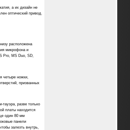
атия, а их дизайн не
влен оптический привод.
внизу расположена
ния микрофона и
MS Pro, MS Duo, SD,
я четыре ножки,
тверстий, призванных
-тауэра, разве только
кой платы находится
ще один 80 мм
Боковые панели
чтобы залезть внутрь,