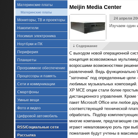
Материнские платы
Meijin Media Center
Материнские платы
24 апреля 20
Мониторы, ТВ и проекторы
Изучаем один 
Накопители
Носимая электроника
Ноутбуки и ПК
⇣ Содержание
Периферия
С выходом новой операционной сист
концепция всевозможных мультимеди
Планшеты
возросшими возможностями решений
Программное обеспечение
развлечений. Ведь функционально 
Процессоры и память
"заточена" под определенные цели 
любимых музыкальных композиций. Р
Сети и коммуникации
XP MCE опции стали более простым
Смартфоны
дистанционного управления. Кроме 
Умные вещи
пакет Microsoft Office или любое д
Фото и видео
соответствующей технической плат
обработать. Подбор комплектующих 
Цифровой автомобиль
многие компании, предлагающие сво
играют немаловажную роль при выбо
RSS/Социальные сети
пожелания будут учтены в максимал
Рассылка