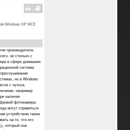
нной Windows XP MCE
гие производители,
его, не столько с
тера в сфере домашних
ерационной система
, прослушивание
стемах, но в Windows
есле с пульта
печение, например
при наличии
цифровой фотокамеры
гда могут справиться
ния устройством также
ать на то, что его
in
, который она