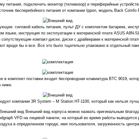
ку питания, подключить монитор (телевизор) и периферийные устройства
точник бесперебойного питания от компании Ippon, модель Back Comfo P
ющее: силовой кабель питания, пульт ДУ с комплектом батареек, инстру
ом языке, инструкция по эксплуатации к материнской плате ASUS A8N-S
сопутствующие компакт-диски, диски с драйверами к материнской плате
– вот вроде бы и все. Все это было тщательно упаковано в отдельный пак
ке в комплект поставки входит беспроводная клавиатура BTC 9019, кото
о ниже.
одукт компании 3R System – M Station HT-1100, который как нельзя луч
Внешний вид корпуса можно назвать оригинальным благода
dgraph VFD на лицевой панели, на который во время работы выводится
оздуха в определенном городе, имя пользователя, загруженность центра