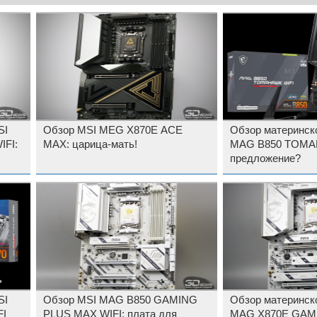
SI
Обзор MSI MEG X870E ACE
Обзор материнск
FI:
MAX: царица-мать!
MAG B850 TOMA
предложение?
SI
Обзор MSI MAG B850 GAMING
Обзор материнск
FI
PLUS MAX WIFI: плата для
MAG X870E GAM