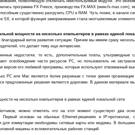
живания, позволяющую отключать неиспользуемые модули. Это эконом
вилась программа FX Freeze, производства FX-MAX (www.fx-max.com), 
пособным существенно разгрузить CPU и RAM. Чуть позже, в начале се
ase SX, в которой функция замораживания стала неотъемлемым элемент
ельной мощности на несколько компьютеров в рамках единой лока
 благодарный виток развития ситуации. Причем мы имеем сразу несколь
одителей, что делает тему еще интереснее.
енные недостатки, то есть, дополнительные платы, ультрамодные с
ают освобождение части ресурсов РС, но пользователь не застрахова
я версия его любимой программы, которые используют отвоеванный вы
ько РС или Mac является более разумным с точки зрения организации 
о все предложенные решения являются дорогими. В данном материале м
ности на несколько компьютеров в рамках единой локальной сети
ботчиков, можно отметить что на этот момент существует два осн
 Первый основан на обычных Ethernet-решениях и IP-протоколах, с
 и для коммутации необходимы сетевые карты или модемы. В большин
оловной машины и вспомогательных рабочих станций.