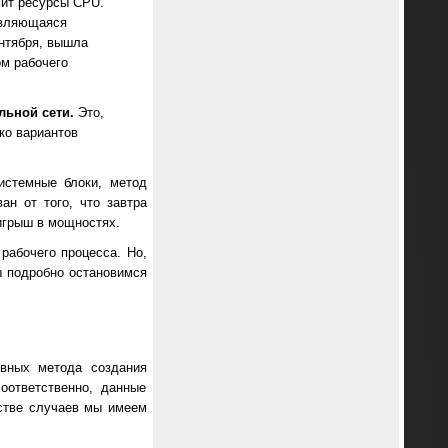
ит ресурсы CPU.
являющаяся
нтября, вышла
ом рабочего
льной сети.
Это,
ко вариантов
истемные блоки, метод
н от того, что завтра
игрыш в мощностях.
рабочего процесса. Но,
ы подробно остановимся
овных метода создания
оответственно, данные
стве случаев мы имеем