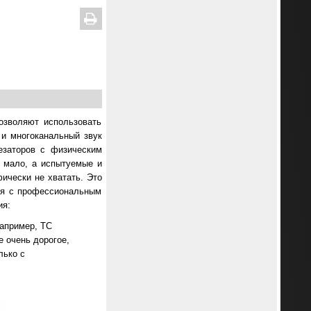
озволяют использовать
 и многоканальный звук
езаторов с физическим
 мало, а испытуемые и
ически не хватать. Это
ия с профессиональным
ия:
например, TC
е очень дорогое,
лько с