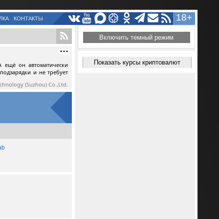
18+
ЛКА
КОНТАКТЫ
Включить темный режим
Показать курсы криптовалют
А ещё он автоматически
 подзарядки и не требует
echnology (Suzhou) Co.,Ltd.
ab