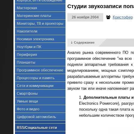
Корпуса, БП и охлаждение
Студии звукозаписи поп
Мастерская
Материнские платы
Кристофер
26 ноября 2004
Мониторы, ТВ и проекторы
Накопители
Носимая электроника
⇣ Содержание
Ноутбуки и ПК
Анализ рынка современного ПО по
Периферия
программное обеспечение "на всю 
Планшеты
подняли аппаратные требования к
Программное обеспечение
моделированием, мощных сэмплеро
разрабатываемые алгоритмы требую
Процессоры и память
привело сразу к нескольким пром
Сети и коммуникации
звуком так или иначе напоминает р
Смартфоны
Дополнительные платы и
Умные вещи
Electronics Powercore), раз
Фото и видео
поскольку одна такая плата и
небольшим количеством прог
Цифровой автомобиль
RSS/Социальные сети