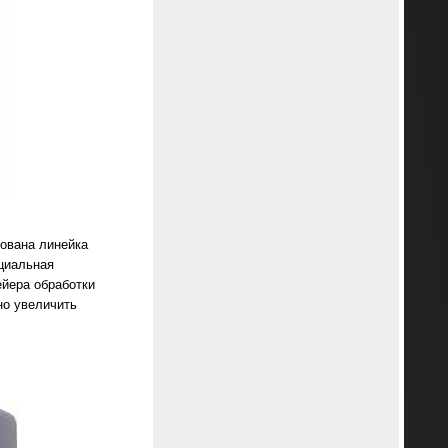
ована линейка
ециальная
ейера обработки
но увеличить