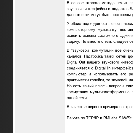
В основе второго метода лежит п
звуковые интерфейсы стандартов S
данные сети могут быть построены 
У обоих подходов есть свои плюсы
компьютерному музыканту, поста
освоить основы системного админ
задачу. Но вместе с тем, следует 
В "звуковой" коммутации все оче
каналов. Настройка таких сетей д
Digital Out вашего звукового интер
соединяется с Digital In интерфе
компьютер и использовать его р
практически копейки, то звуковой 
Но есть явный плюс - вопросы син
коммутация мультиплатформенна, 
одной сети.
В качестве первого примера постр
Работа по TCP/IP в RMLabs SAWStu