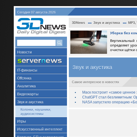
Сегодня 07 августа 2026
3DNews
Звук и акустика
MP3,
Уборка без ко
Вертикальный 
определяет уро
очистки щётки 
Новости
Звук и акустика
IT-финансы
Offсянка
Самое интересное в новостях
Аналитика
Маск построит «самое ценное з
Видеокарты
ChatGPT стал безлимитным: Op
Звук и акустика
NASA запустило операцию «Бо
Колонки, наушники,
аудиосистемы
Игры
Искусственный интеллект