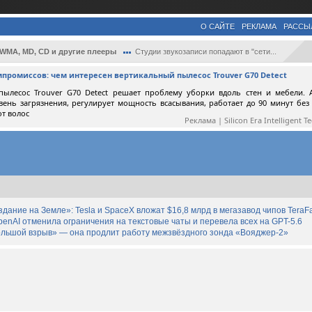
О САЙТЕ
РЕКЛАМА
РАССЫ
 WMA, MD, CD и другие плееры
Студии звукозаписи попадают в "сети...
мпромиссов: чем интересен вертикальный пылесос Trouver G70 Detect
пылесос Trouver G70 Detect решает проблему уборки вдоль стен и мебели. 
вень загрязнения, регулирует мощность всасывания, работает до 90 минут без
от волос
Реклама | Silicon Era Intelligent T
дание на Земле»: Tesla и SpaceX вложат $16,8 млрд в мегазавод чипов TeraF
enAI отменила ограничения на текстовые чаты и перевела всех на GPT-5.6
льшой взрыв» — она продлит работу межзвёздного зонда «Вояджер-2»