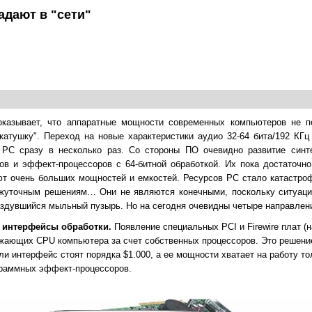
адают в "сети"
казывает, что аппаратные мощности современных компьютеров не п
катушку". Переход на новые характеристики аудио 32-64 бита/192 КГц
 РС сразу в несколько раз. Со стороны ПО очевидно развитие синт
в и эффект-процессоров с 64-битной обработкой. Их пока достаточно
т очень больших мощностей и емкостей. Ресурсов РС стало катастроф
ежуточным решениям… Они не являются конечными, поскольку ситуац
аздувшийся мыльный пузырь. Но на сегодня очевидны четыре направлен
 интерфейсы обработки.
Появление специальных PCI и Firewire плат (
гружающих CPU компьютера за счет собственных процессоров. Это решени
ли интерфейс стоят порядка $1.000, а ее мощности хватает на работу то
раммных эффект-процессоров.