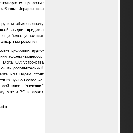
используются цифровые
 кабелям. Иерархически
серу или обыкновенному
воей студии, придется
о еще более усложняет
стандартные решения.
ровне цифровых аудио-
шний эффект-процессор.
 Digital Out устройства
ключить дополнительный
карта или модем стоят
ети их нужно несколько.
орой плюс - "звуковая"
оту Мас и РС в рамках
dio.