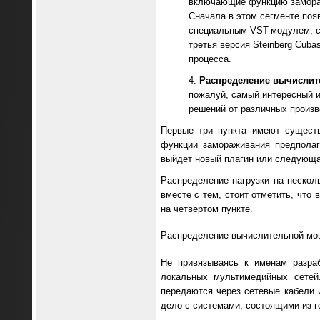
включающие функцию замора
Сначала в этом сегменте поя
специальным VST-модулем, с
третья версия Steinberg Cub
процесса.
Распределение вычислит
пожалуй, самый интересный и
решений от различных произв
Первые три пункта имеют существ
функции замораживания предполаг
выйдет новый плагин или следующа
Распределение нагрузки на нескол
вместе с тем, стоит отметить, чт
на четвертом пункте.
Распределение вычислительной мощ
Не привязываясь к именам разра
локальных мультимедийных сетей.
передаются через сетевые кабели
дело с системами, состоящими из г