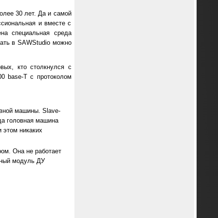
олее 30 лет. Да и самой
ссиональная и вместе с
ена специальная среда
вать в SAWStudio можно
вых, кто столкнулся с
00 base-T с протоколом
вной машины. Slave-
гда головная машина
и этом никаких
ом. Она не работает
чный модуль ДУ