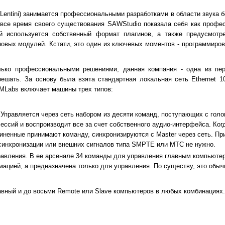
Lentini) занимается профессиональными разработками в области звука б
 все время своего существования SAWStudio показала себя как профе
й используется собственный формат плагинов, а также предусмотр
новых модулей. Кстати, это один из ключевых моментов - программиро
ько профессиональными решениями, данная компания - одна из пер
ешать. За основу была взята стандартная локальная сеть Ethernet 1
RMLabs включает машины трех типов:
 Управляется через сеть набором из десяти команд, поступающих с голо
сессий и воспроизводит все за счет собственного аудио-интерфейса. Ко
иненные принимают команду, синхронизируются с Master через сеть. Пр
синхронизации или внешних сигналов типа SMPTE или MTC не нужно.
равления. В ее арсенале 34 команды для управления главным компьютер
мацией, а предназначена только для управления. По существу, это обы
авный и до восьми Remote или Slave компьютеров в любых комбинациях.