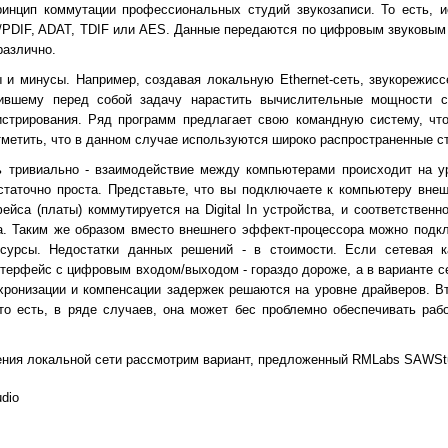
ринцип коммутации профессиональных студий звукозаписи. То есть, 
/PDIF, ADAT, TDIF или AES. Данные передаются по цифровым звуковым
различно.
 и минусы. Например, создавая локальную Ethernet-сеть, звукорежис
вившему перед собой задачу нарастить вычислительные мощности с
истрирования. Ряд программ предлагает свою командную систему, чт
отметить, что в данном случае используются широко распространенные 
нь тривиально - взаимодействие между компьютерами происходит на у
остаточно проста. Представьте, что вы подключаете к компьютеру вне
фейса (платы) коммутируется на Digital In устройства, и соответственно,
йса. Таким же образом вместо внешнего эффект-процессора можно под
есурсы. Недостатки данных решений - в стоимости. Если сетевая 
интерфейс с цифровым входом/выходом - гораздо дороже, а в варианте с
хронизации и компенсации задержек решаются на уровне драйверов. Вт
то есть, в ряде случаев, она может бес проблемно обеспечивать раб
оения локальной сети рассмотрим вариант, предложенный RMLabs SAWStu
dio