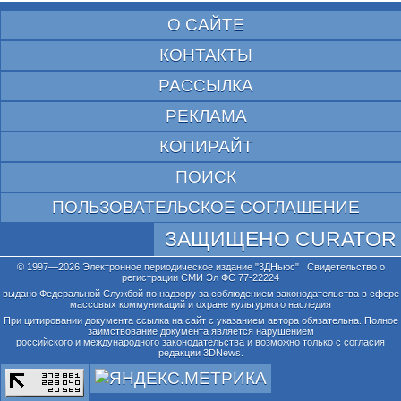
О САЙТЕ
КОНТАКТЫ
РАССЫЛКА
РЕКЛАМА
КОПИРАЙТ
ПОИСК
ПОЛЬЗОВАТЕЛЬСКОЕ СОГЛАШЕНИЕ
ЗАЩИЩЕНО CURATOR
© 1997—2026 Электронное периодическое издание "3ДНьюс" | Свидетельство о
регистрации СМИ Эл ФС 77-22224
выдано Федеральной Службой по надзору за соблюдением законодательства в сфере
массовых коммуникаций и охране культурного наследия
При цитировании документа ссылка на сайт с указанием автора обязательна. Полное
заимствование документа является нарушением
российского и международного законодательства и возможно только с согласия
редакции 3DNews.