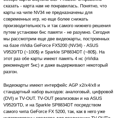
сказать - карта нам не понравилась. Понятно, что
карты на чипе NV34 не предназначены для
современных игр, но еще более снижать
производительность и так самого нижнего решения
путем установки 6нс памяти - не разумно. Сегодня
мы рассмотрим еще две видеокарты, построенных
на базе nVidia GeForce FX5200 (NV34) - ASUS
V9520/TD (~100$) и Sparkle SP8834DT (~80$). На
этот раз обе карты имеют память 4 нс (nVidia
рекомендует 5нс) и даже выдерживают некоторый
разгон.
Видеокарты имеют интерфейс AGP х2/x4/x8 и
стандартный набор выходов: аналоговый, цифровой
(DVI) и TV-OUT. TV-OUT реализован и на ASUS
V9520/TD, и на Sparkle SP8834DT посредством
самого чипа GeForce FX 5200, так, как в него уже
интегрированы средства для реализации TV-OUT'а.