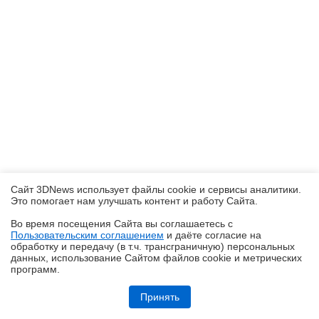
Сайт 3DNews использует файлы cookie и сервисы аналитики.
Это помогает нам улучшать контент и работу Cайта.
Во время посещения Cайта вы соглашаетесь с
Пользовательским соглашением
и даёте согласие на
✖
обработку и передачу (в т.ч. трансграничную) персональных
данных, использование Cайтом файлов cookie и метрических
программ.
Обзор ноутбука ASUS Zenbook Duo UX8407A (UX8407AA-SN279X) с
двумя OLED-экранами
Принять