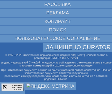
РАССЫЛКА
РЕКЛАМА
КОПИРАЙТ
ПОИСК
ПОЛЬЗОВАТЕЛЬСКОЕ СОГЛАШЕНИЕ
ЗАЩИЩЕНО CURATOR
© 1997—2026 Электронное периодическое издание "3ДНьюс" | Свидетельство о
регистрации СМИ Эл ФС 77-22224
выдано Федеральной Службой по надзору за соблюдением законодательства в сфере
массовых коммуникаций и охране культурного наследия
При цитировании документа ссылка на сайт с указанием автора обязательна. Полное
заимствование документа является нарушением
российского и международного законодательства и возможно только с согласия
редакции 3DNews.