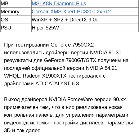
MB
MSI K8N Diamond Plus
Memory
Corsair XMS Xpert PC3200 2x512
OS
WinXP + SP2 + DirectX 9.0c
PSU
Hiper 525W
При тестировании GeForce 7950GX2
использовались драйверы версии NVIDIA 91.31,
результаты для GeForce 7900GT/GTX получены на
последней официальной версии NVIDIA 84.21
WHQL, Radeon X1900XTX тестировался с
драйверами ATI CATALYST 6.3.
Выход драйверов NVIDIA ForceWare версии 90.xx
примечателен тем, что в них реализована новая
контрольная панель, для управления параметрами
видеоподсистемы - настройки дисплеев, параметры
3D и так далее.