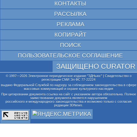
КОНТАКТЫ
РАССЫЛКА
РЕКЛАМА
КОПИРАЙТ
ПОИСК
ПОЛЬЗОВАТЕЛЬСКОЕ СОГЛАШЕНИЕ
ЗАЩИЩЕНО CURATOR
© 1997—2026 Электронное периодическое издание "3ДНьюс" | Свидетельство о
регистрации СМИ Эл ФС 77-22224
выдано Федеральной Службой по надзору за соблюдением законодательства в сфере
массовых коммуникаций и охране культурного наследия
При цитировании документа ссылка на сайт с указанием автора обязательна. Полное
заимствование документа является нарушением
российского и международного законодательства и возможно только с согласия
редакции 3DNews.