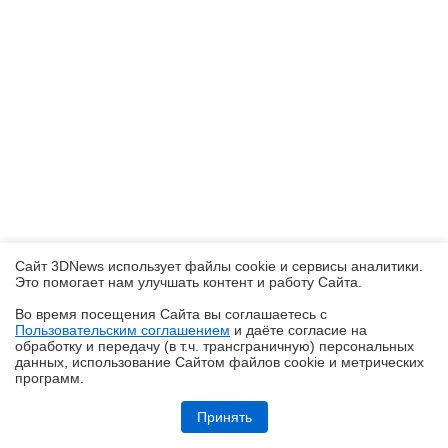
Сайт 3DNews использует файлы cookie и сервисы аналитики.
Это помогает нам улучшать контент и работу Cайта.
Во время посещения Cайта вы соглашаетесь с
Пользовательским соглашением
и даёте согласие на
✖
обработку и передачу (в т.ч. трансграничную) персональных
данных, использование Cайтом файлов cookie и метрических
программ.
Обзор смартфона HUAWEI Pura 90s Pro: компактный флагман по
субфлагманской цене
Принять