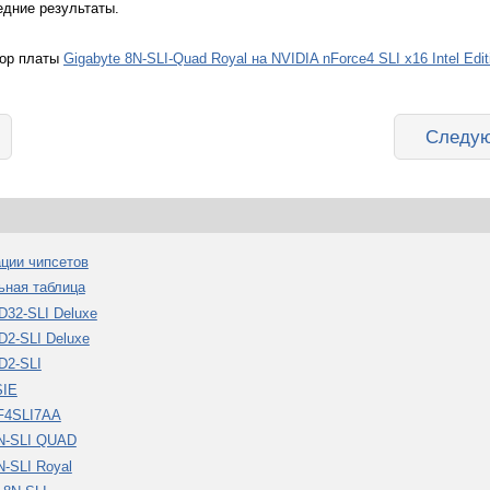
едние результаты.
зор платы
Gigabyte 8N-SLI-Quad Royal на NVIDIA nForce4 SLI x16 Intel Edit
Следую
ации чипсетов
льная таблица
D32-SLI Deluxe
D2-SLI Deluxe
D2-SLI
SIE
NF4SLI7AA
8N-SLI QUAD
N-SLI Royal