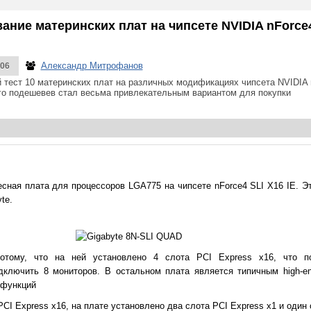
ние материнских плат на чипсете NVIDIA nForce4 
Александр Митрофанов
006
тест 10 материнских плат на различных модификациях чипсета NVIDIA nFo
го подешевев стал весьма привлекательным вариантом для покупки
есная плата для процессоров LGA775 на чипсете nForce4 SLI X16 IE. 
te.
отому, что на ней установлено 4 слота PCI Express x16, что по
дключить 8 мониторов. В остальном плата является типичным high-e
 функций
I Express x16, на плате установлено два слота PCI Express x1 и один 