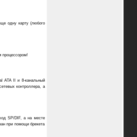
еще одну карту (любого
м процессором!
l ATA II и 8-канальный
 сетевых контроллера, а
ход SP/DIF, а на месте
ван при помощи брекета