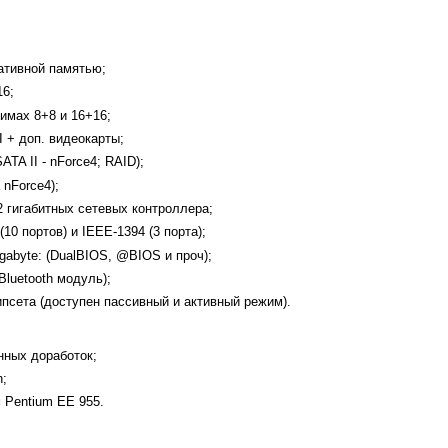
ативной памятью;
16;
имах 8+8 и 16+16;
 + доп. видеокарты;
ATA II - nForce4; RAID);
 nForce4);
2 гигабитных сетевых контроллера;
0 портов) и IEEE-1394 (3 порта);
abyte: (DualBIOS, @BIOS и проч);
luetooth модуль);
псета (доступен пассивный и активный режим).
нных доработок;
n;
 Pentium EE 955.