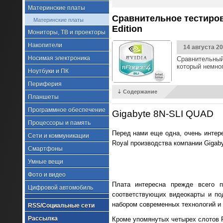
Материнские платы
Сравнительное тестирова
Материнские платы
Edition
Мониторы, ТВ и проекторы
Накопители
14 августа 2
Носимая электроника
Сравнительный 
который немно
Ноутбуки и ПК
Периферия
⇣ Содержание
Планшеты
Программное обеспечение
Gigabyte 8N-SLI QUAD
Процессоры и память
Перед нами еще одна, очень интер
Сети и коммуникации
Royal производства компании Gigaby
Смартфоны
Умные вещи
Фото и видео
Плата интересна прежде всего п
Цифровой автомобиль
соответствующих видеокарты и по
набором современных технологий и
RSS/Социальные сети
Рассылка
Кроме упомянутых четырех слотов PC