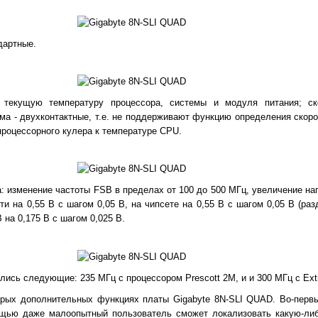
дартные.
 текущую температуру процессора, системы и модуля питания; ск
ма - двухконтактные, т.е. не поддерживают функцию определения скоро
роцессорного кулера к температуре CPU.
: изменение частоты FSB в пределах от 100 до 500 МГц, увеличение на
ти на 0,55 В с шагом 0,05 В, на чипсете на 0,55 В с шагом 0,05 В (ра
 на 0,175 В с шагом 0,025 В.
лись следующие: 235 МГц с процессором Prescott 2M, и и 300 МГц c Extr
орых дополнительных функциях платы Gigabyte 8N-SLI QUAD. Во-первы
ощью даже малоопытный пользователь сможет локализовать какую-либ