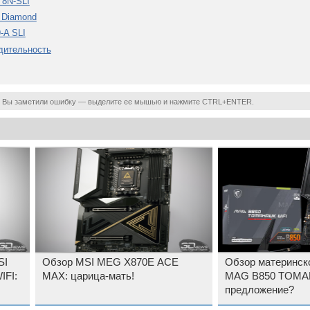
 8N-SLI
N Diamond
-A SLI
одительность
 Вы заметили ошибку — выделите ее мышью и нажмите CTRL+ENTER.
SI
Обзор MSI MEG X870E ACE
Обзор материнск
FI:
MAX: царица-мать!
MAG B850 TOMA
предложение?