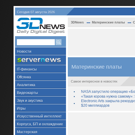
Сегодня 07 августа 2026
3DNews
Материнские платы
С
Новости
Материнские платы
IT-финансы
Offсянка
Самое интересное в новостях
Аналитика
NASA запустило операцию «Бо
Видеокарты
«Такая корова нужна самому»: 
Звук и акустика
Electronic Arts закрыла рекор
$20 миллиардов
Игры
Искусственный интеллект
Корпуса, БП и охлаждение
Мастерская