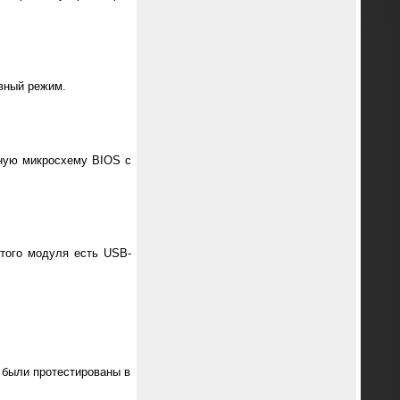
ивный режим.
вную микросхему BIOS с
этого модуля есть USB-
е были протестированы в