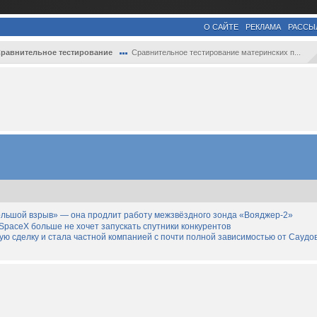
О САЙТЕ
РЕКЛАМА
РАССЫ
равнительное тестирование
Сравнительное тестирование материнских п...
льшой взрыв» — она продлит работу межзвёздного зонда «Вояджер-2»
SpaceX больше не хочет запускать спутники конкурентов
дную сделку и стала частной компанией с почти полной зависимостью от Саудо