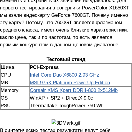
изменить и сохранить их значения не удавалось. Для
первого тестирования в соперники PowerColor X1650XT
мы взяли видеокарту GeForce 7600GT. Почему именно
эту карту? Потому, что 7600GT является флагманом
среднего класса, имеет очень близкие характеристики,
как по цене, так и по частотам, то есть является
прямым конкурентом в данном ценовом диапазоне.
Тестовый стенд
Шина
PCI-Express
CPU
Intel Core Duo X6800 2,93 GHz
MB
MSI 975X Platinum PowerUp Edition
Memory
Corsair XMS Xpert DDRII-800 2x512Mb
OS
WinXP + SP2 + DirectX 9.0c
PSU
Thermaltake ToughPower 750 Wt
В синтетических тестах результаты ведут себя