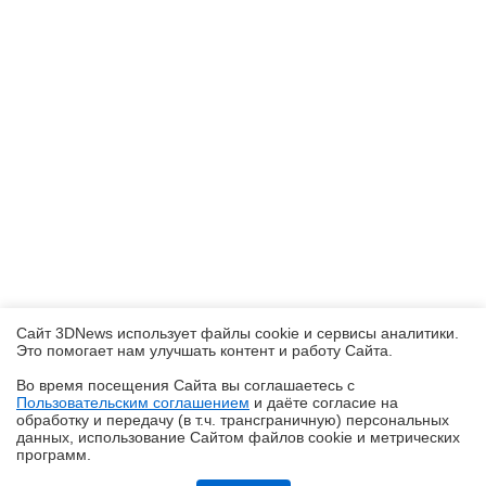
Сайт 3DNews использует файлы cookie и сервисы аналитики.
Это помогает нам улучшать контент и работу Cайта.
Во время посещения Cайта вы соглашаетесь с
Пользовательским соглашением
и даёте согласие на
✖
обработку и передачу (в т.ч. трансграничную) персональных
данных, использование Cайтом файлов cookie и метрических
программ.
Обзор игрового Tandem WOLED-монитора ASUS ROG Strix OLED