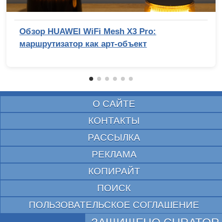
Обзор HUAWEI WiFi Mesh X3 Pro:
маршрутизатор как арт-объект
О САЙТЕ
КОНТАКТЫ
РАССЫЛКА
РЕКЛАМА
КОПИРАЙТ
ПОИСК
ПОЛЬЗОВАТЕЛЬСКОЕ СОГЛАШЕНИЕ