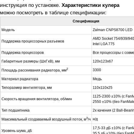
инструкция по установке.
Характеристики кулера
можно посмотреть в таблице спецификации:
Спецификация
Модель
Zalman CNPS8700 LED
AMD Socket 754/939/940
Поддержка процессорных разъемов
Intel LGA 775
Поддержка процессоров
Все процессоры с сов
Габаритные размеры (ШхГхВ), мм
120x123x67
2
3300
Площадь рассеивания радиатора, мм
Материал радиатора
Медь
Типоразмер вентилятора, мм
110х110х25
1125-2300 ±10% (с FanM
Скорость вращения вентилятора, об/мин
2550 ±10% (без FanMate
Тип подшипника
2x качения (2 Ball-Beari
3
н/д
Максимальный создаваемый воздушный поток, м
/ч
17,5-33 дБ ±10% (с FanM
Уровень шума, дБ
35,5 дБ ±10% (без FanM