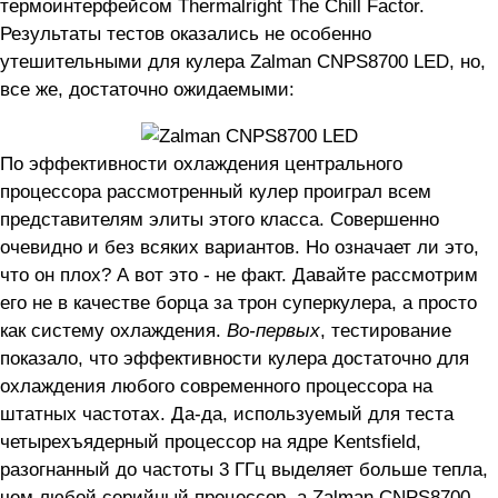
термоинтерфейсом Thermalright The Chill Factor.
Результаты тестов оказались не особенно
утешительными для кулера Zalman CNPS8700 LED, но,
все же, достаточно ожидаемыми:
По эффективности охлаждения центрального
процессора рассмотренный кулер проиграл всем
представителям элиты этого класса. Совершенно
очевидно и без всяких вариантов. Но означает ли это,
что он плох? А вот это - не факт. Давайте рассмотрим
его не в качестве борца за трон суперкулера, а просто
как систему охлаждения.
Во-первых
, тестирование
показало, что эффективности кулера достаточно для
охлаждения любого современного процессора на
штатных частотах. Да-да, используемый для теста
четырехъядерный процессор на ядре Kentsfield,
разогнанный до частоты 3 ГГц выделяет больше тепла,
чем любой серийный процессор, а Zalman CNPS8700