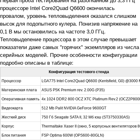
Первая проба тестирования на разогнанном до 3,3 ГГц
процессоре Intel Core2Quad Q6600 окончилась
провалом, уровень тепловыделения оказался слишком
высок для подопытного кулера. Понизив напряжение на
0,1 В мы остановились на частоте 3,0 ГГц.
Тепловыделение процессора в этом случае превышает
показатели даже самых "горячих" экземпляров из числа
серийных моделей. Прочие особенности конфигурации
подробно описаны в таблице:
Конфигурация тестового стенда
Процессор
LGA775 Intel Core2Quad Q6600 (Kentsfield, G0) @3000 
Материнская плата
ASUS P5K Premium rev. 2.00G (P35)
Оперативная память
4x 1024 DDR2 800 OCZ XTC Platinum Rev.2 (OCZ2P80
Видеокарта
512 Mb Palit NVIDIA GeForce 9600GT
Жесткий диск
750 Гб Seagate SATA II, 32 Мб кэш (ST3750330AS)
Корпус
Thermaltake Xaser II (окно, 5 корпусных вентиляторов 8
Блок питания
FSP Optima 600W (OPS600-80GLN)