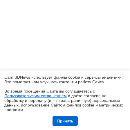
Сайт 3DNews использует файлы cookie и сервисы аналитики.
Это помогает нам улучшать контент и работу Cайта.
Во время посещения Cайта вы соглашаетесь с
Пользовательским соглашением
и даёте согласие на
✖
обработку и передачу (в т.ч. трансграничную) персональных
данных, использование Cайтом файлов cookie и метрических
программ.
Обзор видеокарты Acer Nitro Radeon RX 9060 XT OC 8G: на что
хватает 8 Гбайт VRAM?
Принять