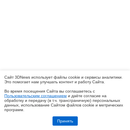
Сайт 3DNews использует файлы cookie и сервисы аналитики.
Это помогает нам улучшать контент и работу Cайта.
Во время посещения Cайта вы соглашаетесь с
Пользовательским соглашением
и даёте согласие на
✖
обработку и передачу (в т.ч. трансграничную) персональных
данных, использование Cайтом файлов cookie и метрических
программ.
Обзор блока питания Chieftec Stealth (SPX-1000-FC)
Принять