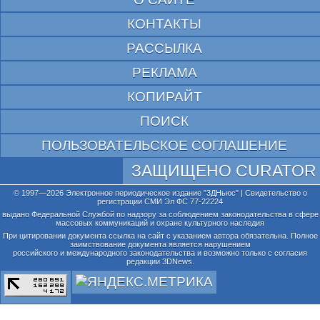
КОНТАКТЫ
РАССЫЛКА
РЕКЛАМА
КОПИРАЙТ
ПОИСК
ПОЛЬЗОВАТЕЛЬСКОЕ СОГЛАШЕНИЕ
ЗАЩИЩЕНО CURATOR
© 1997—2026 Электронное периодическое издание "3ДНьюс" | Свидетельство о
регистрации СМИ Эл ФС 77-22224
выдано Федеральной Службой по надзору за соблюдением законодательства в сфере
массовых коммуникаций и охране культурного наследия
При цитировании документа ссылка на сайт с указанием автора обязательна. Полное
заимствование документа является нарушением
российского и международного законодательства и возможно только с согласия
редакции 3DNews.