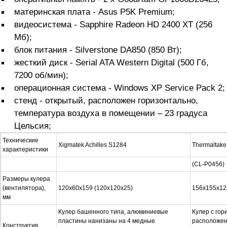
материнская плата - Asus P5K Premium;
видеосистема - Sapphire Radeon HD 2400 XT (256
Мб);
блок питания - Silverstone DA850 (850 Вт);
жесткий диск - Serial ATA Western Digital (500 Гб,
7200 об/мин);
операционная система - Windows XP Service Pack 2;
стенд - открытый, расположен горизонтально,
температура воздуха в помещении – 23 градуса
Цельсия;
Технические
Xigmatek Achilles S1284
Thermaltake
характеристики
(CL-P0456)
Размеры кулера
(вентилятора),
120х60х159 (120х120х25)
156x155x12
мм
Кулер башенного типа, алюминиевые
Кулер с го
пластины нанизаны на 4 медные
расположен
Конструктив