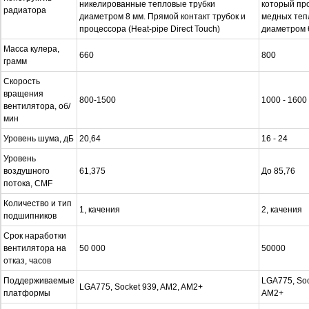
никелированные тепловые трубки
который пр
радиатора
диаметром 8 мм. Прямой контакт трубок и
медных теп
процессора (Heat-pipe Direct Touch)
диаметром 
Масса кулера,
660
800
грамм
Скорость
вращения
800-1500
1000 - 1600
вентилятора, об/
мин
Уровень шума, дБ
20,64
16 - 24
Уровень
воздушного
61,375
До 85,76
потока, CMF
Количество и тип
1, качения
2, качения
подшипников
Срок наработки
вентилятора на
50 000
50000
отказ, часов
Поддерживаемые
LGA775, Soc
LGA775, Socket 939, AM2, AM2+
платформы
AM2+